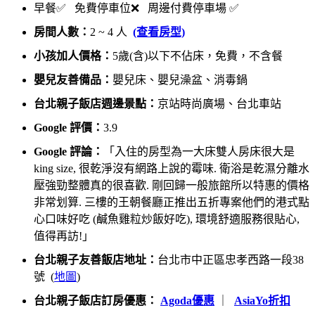
早餐✅ 免費停車位❌ 周邊付費停車場 ✅
房間人數：
2 ~ 4 人
(查看房型)
小孩加人價格：
5歲(含)以下不佔床，免費，不含餐
嬰兒友善備品：
嬰兒床、嬰兒澡盆、消毒鍋
台北親子飯店週邊景點：
京站時尚廣場、台北車站
Google 評價：
3.9
Google 評論：
「入住的房型為一大床雙人房床很大是
king size, 很乾淨沒有網路上說的霉味. 衛浴是乾濕分離水
壓強勁整體真的很喜歡. 剛回歸一般旅館所以特惠的價格
非常划算. 三樓的王朝餐廳正推出五折專案他們的港式點
心口味好吃 (鹹魚雞粒炒飯好吃), 環境舒適服務很貼心,
值得再訪!」
台北親子友善飯店地址：
台北市中正區忠孝西路一段38
號 (
地圖
)
台北親子飯店訂房優惠：
Agoda優惠
｜
AsiaYo折扣