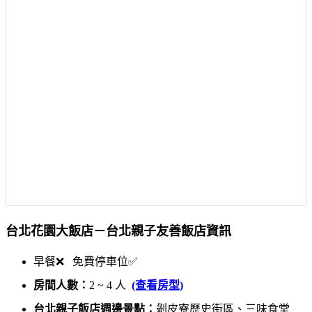
台北花園大飯店－台北親子友善飯店資訊
早餐❌ 免費停車位✅
房間人數：
2 ~ 4 人
(查看房型)
台北親子飯店週邊景點：
剝皮寮歷史街區、三味食堂