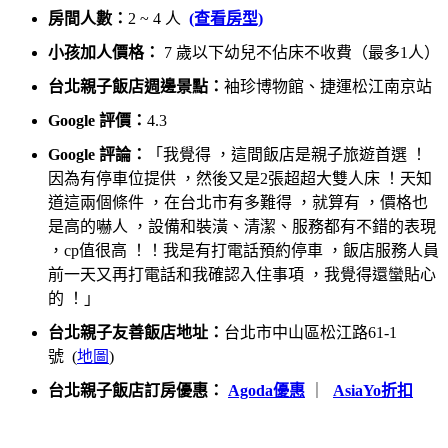
房間人數：
2 ~ 4 人
(查看房型)
小孩加人價格：
7 歲以下幼兒不佔床不收費（最多1人）
台北親子飯店週邊景點：
袖珍博物館、捷運松江南京站
Google 評價：
4.3
Google 評論：
「我覺得 ，這間飯店是親子旅遊首選 ！
因為有停車位提供 ，然後又是2張超超大雙人床 ！天知
道這兩個條件 ，在台北市有多難得 ，就算有 ，價格也
是高的嚇人 ，設備和裝潢、清潔、服務都有不錯的表現
，cp值很高 ！！我是有打電話預約停車 ，飯店服務人員
前一天又再打電話和我確認入住事項 ，我覺得還蠻貼心
的 ！」
台北親子友善飯店地址：
台北市中山區松江路61-1
號 (
地圖
)
台北親子飯店訂房優惠：
Agoda優惠
｜
AsiaYo折扣