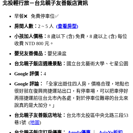
北投輕行旅－台北親子友善飯店資訊
早餐❌ 免費停車位✅
房間人數：
2 ~ 5 人
(查看房型)
小孩加人價格：
8 歲以下 (含) 免費，8 歲以上 (含) 每位
收費 NTD 800 元。
嬰兒友善備品：
嬰兒澡盆
台北親子飯店週邊景點：
國立台北藝術大學、七星公園
Google 評價：
4
Google 評論：
「全家出遊住四人房，價格合理，地點也
很好就在復興崗捷運站出口，有停車場，可以把車停好
再搭捷運前往台北市內各處，對於停車位難尋的台北來
說真的是大加分。」
台北親子友善飯店地址：
台北市北投區中央北路三段53
巷1號 (
地圖
)
台北親子飯店訂房優惠：
Agoda優惠
｜
AsiaYo折扣