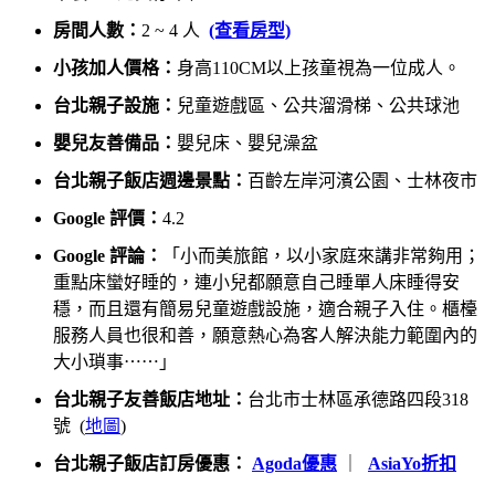
房間人數：
2 ~ 4 人
(查看房型)
小孩加人價格：
身高110CM以上孩童視為一位成人。
台北親子設施：
兒童遊戲區、公共溜滑梯、公共球池
嬰兒友善備品：
嬰兒床、嬰兒澡盆
台北親子飯店週邊景點：
百齡左岸河濱公園、士林夜市
Google 評價：
4.2
Google 評論：
「小而美旅館，以小家庭來講非常夠用；
重點床蠻好睡的，連小兒都願意自己睡單人床睡得安
穩，而且還有簡易兒童遊戲設施，適合親子入住。櫃檯
服務人員也很和善，願意熱心為客人解決能力範圍內的
大小瑣事⋯⋯」
台北親子友善飯店地址：
台北市士林區承德路四段318
號 (
地圖
)
台北親子飯店訂房優惠：
Agoda優惠
｜
AsiaYo折扣