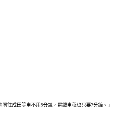
閘往成田等車不用5分鐘，電鐵車程也只要7分鐘。」