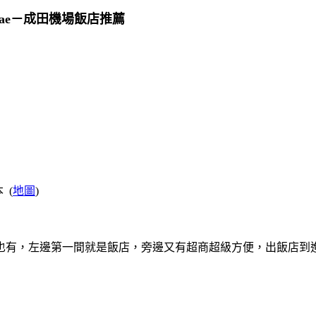
-Ekimae－成田機場飯店推薦
本 (
地圖
)
也有，左邊第一間就是飯店，旁邊又有超商超級方便，出飯店到進