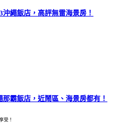
P23沖繩飯店，高評無雷海景房！
8沖繩那霸飯店，近鬧區、海景房都有！
享受！