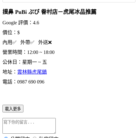
撲鼻 PuBi ぷび 眷村店－虎尾冰品推薦
Google 評價：4.6
價位：$
內用✅ 外帶✅ 外送❌
營業時間：12:00 ~ 18:00
公休日：星期一 ~ 五
地址：
雲林縣虎尾鎮
電話：0987 690 096
載入更多