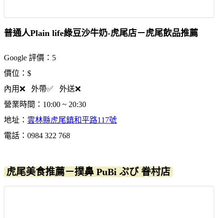
普通人Plain life綠豆沙牛奶-虎尾店－虎尾飲品推薦
Google 評價：5
價位：$
內用❌ 外帶✅ 外送❌
營業時間：10:00 ~ 20:30
地址：
雲林縣虎尾鎮和平路117號
電話：0984 322 768
虎尾美食推薦－撲鼻 PuBi ぷび 眷村店