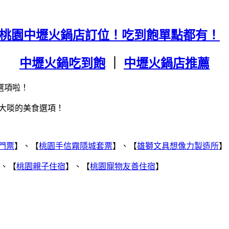
必吃桃園中壢火鍋店訂位！吃到飽單點都有！
中壢火鍋吃到飽
｜
中壢火鍋店推薦
選項啦！
大啖的美食選項！
門票
】、【
桃園手信霧隱城套票
】、【
雄獅文具想像力製造所
】
、【
桃園親子住宿
】、【
桃園寵物友善住宿
】