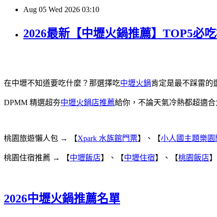
Aug
05
Wed
2026
03:10
2026最新【中壢火鍋推薦】TOP5
在中壢不知道要吃什麼？那選擇吃
中壢火鍋
肯定是最不踩雷的
DPMM 精選超夯
中壢火鍋店推薦
給你，不論天氣冷熱都超適合
桃園旅遊懶人包 → 【
Xpark 水族館門票
】、【
小人國主題樂園
桃園住宿推薦 → 【
中壢飯店
】、【
中壢住宿
】、【
桃園飯店
】
2026中壢火鍋推薦名單