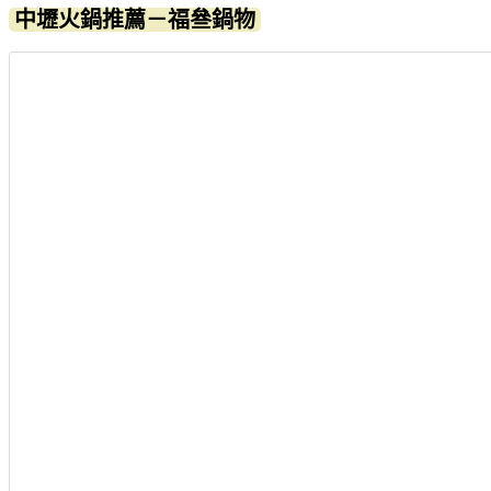
中壢火鍋推薦－福叄鍋物