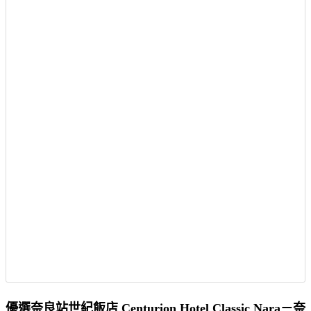
優選奈良站世紀飯店 Centurion Hotel Classic Nara－奈