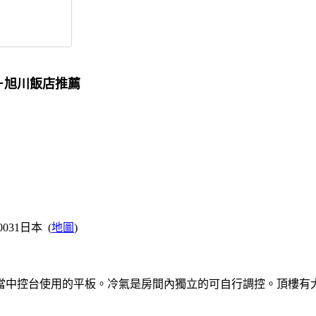
awa－旭川飯店推薦
0-0031日本 (
地圖
)
當中控台使用的平板。冷氣是房間內獨立的可自行調控。頂樓有