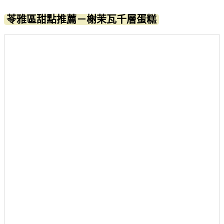
苓雅區甜點推薦－榭茉瓦千層蛋糕