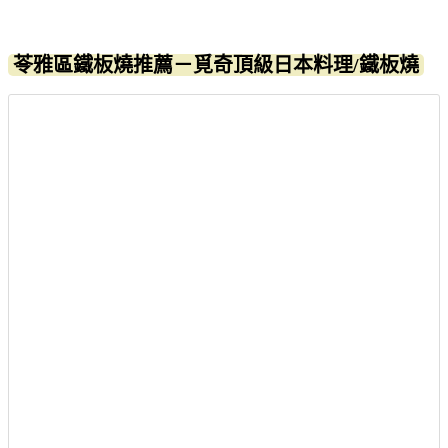
苓雅區鐵板燒推薦－覓奇頂級日本料理/鐵板燒