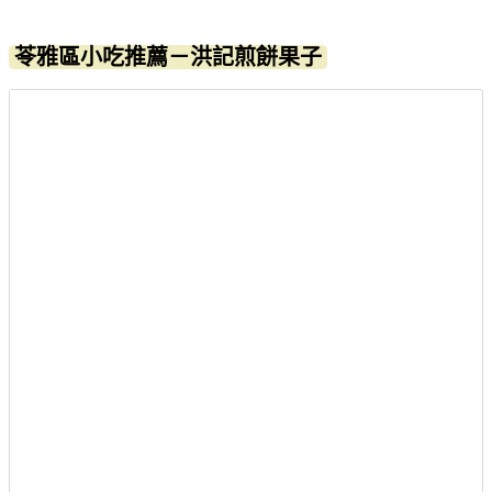
苓雅區小吃推薦－洪記煎餅果子