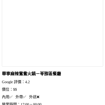
華寧麻辣鴛鴦火鍋－苓雅區餐廳
Google 評價：4.2
價位：$$
內用✅ 外帶✅ 外送❌
營業時間：17:00 ~ 00:00