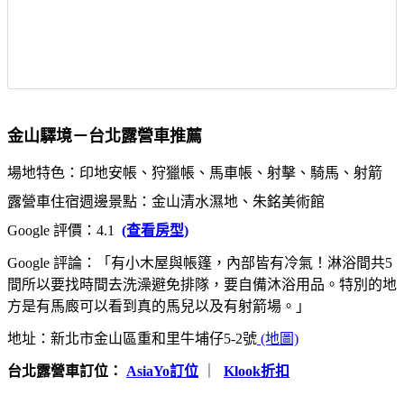
金山驛境－台北露營車推薦
場地特色：印地安帳、狩獵帳、馬車帳、射擊、騎馬、射箭
露營車住宿週邊景點：金山清水濕地、朱銘美術館
Google 評價：4.1
(查看房型)
Google 評論：「有小木屋與帳篷，內部皆有冷氣！淋浴間共5
間所以要找時間去洗澡避免排隊，要自備沐浴用品。特別的地
方是有馬廄可以看到真的馬兒以及有射箭場。」
地址：新北市金山區重和里牛埔仔5-2號
(地圖)
台北露營車訂位：
AsiaYo訂位
｜
Klook折扣