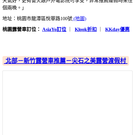
天氣好，更有營火跟戶外電影院可享受，非常推薦連假時來住
個兩晚。」
地址：桃園市龍潭區悅華路100號
(地圖)
桃園露營車訂位：
AsiaYo訂位
｜
Klook折扣
｜
KKday優惠
北部－新竹露營車推薦－尖石之美露營渡假村