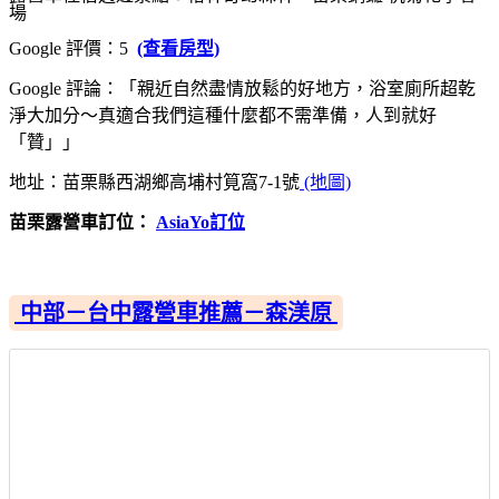
場
Google 評價：5
(查看房型)
Google 評論：「親近自然盡情放鬆的好地方，浴室廁所超乾
淨大加分～真適合我們這種什麼都不需準備，人到就好
「贊」」
地址：苗栗縣西湖鄉高埔村筧窩7-1號
(地圖)
苗栗露營車訂位：
AsiaYo訂位
中部－台中露營車推薦－森渼原