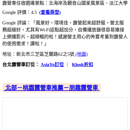
露營車住宿週邊景點：北海岸及觀音山國家風景區、淡江大學
Google 評價：4.5
(查看房型)
Google 評論：「風景好，環境佳，露營起來超舒服，營主服
務超級好，尤其有Wi-Fi這點超加分，自備播放器很容易連接
上網播影片，超順暢的啦！感謝營主用心的佈置考量到露營人
的使用需求！讚啦！」
地址：新北市三芝區芝蘭路62之5號
(地圖)
台北露營車訂位：
AsiaYo訂位
｜
Klook折扣
北部－桃園露營車推薦－朋趣露營車