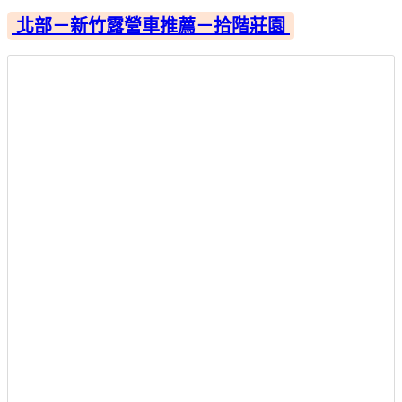
北部－新竹露營車推薦－拾階莊園