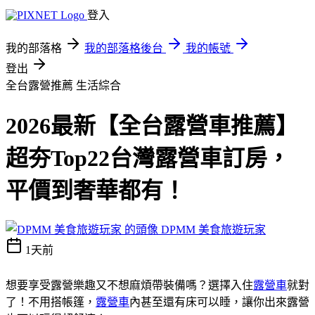
登入
我的部落格
我的部落格後台
我的帳號
登出
全台露營推薦
生活綜合
2026最新【全台露營車推薦】
超夯Top22台灣露營車訂房，
平價到奢華都有！
DPMM 美食旅遊玩家
1天前
想要享受露營樂趣又不想麻煩帶裝備嗎？選擇入住
露營車
就對
了！不用搭帳篷，
露營車
內甚至還有床可以睡，讓你出來露營