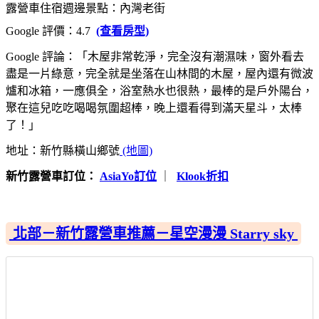
露營車住宿週邊景點：內灣老街
Google 評價：4.7
(查看房型)
Google 評論：「木屋非常乾淨，完全沒有潮濕味，窗外看去
盡是一片綠意，完全就是坐落在山林間的木屋，屋內還有微波
爐和冰箱，一應俱全，浴室熱水也很熱，最棒的是戶外陽台，
聚在這兒吃吃喝喝氛圍超棒，晚上還看得到滿天星斗，太棒
了！」
地址：新竹縣橫山鄉號
(地圖)
新竹露營車訂位：
AsiaYo訂位
｜
Klook折扣
北部－新竹露營車推薦－星空漫漫 Starry sky