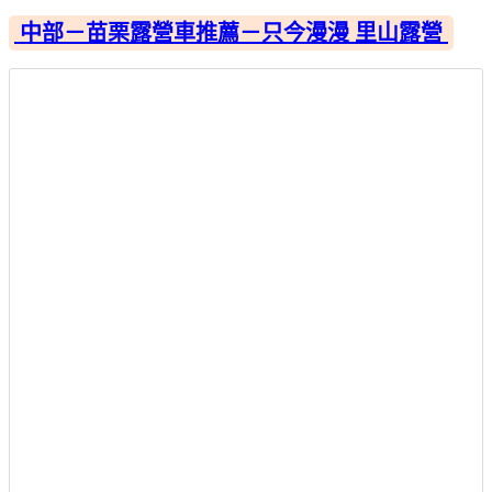
中部－苗栗露營車推薦－只今漫漫 里山露營