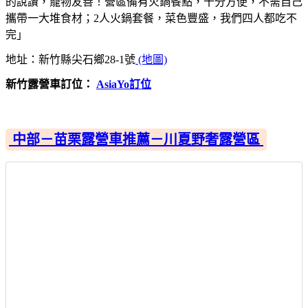
的說讚，寵物友善！營區備有火鍋餐點，十分方便，不需自己
攜帶一大堆食材；2人火鍋套餐，菜色豐盛，我們四人都吃不
完」
地址：新竹縣尖石鄉28-1號
(地圖)
新竹露營車訂位：
AsiaYo訂位
中部－苗栗露營車推薦－川夏野奢露營區