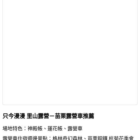
只今漫漫 里山露營－苗栗露營車推薦
場地特色：神殿帳、蓮花帳、露營車
露營車住宿週邊景點：格林奇幻森林、苗栗銅鑼 杭菊花季會