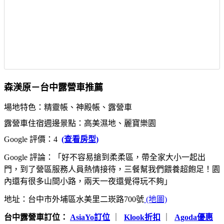
森渼原－台中露營車推薦
場地特色：精靈帳、神殿帳、露營車
露營車住宿週邊景點：高美濕地、麗寶樂園
Google 評價：4
(查看房型)
Google 評論：「好不容易搶到柔柔區，帶全家大小一起出
門，到了營區服務人員熱情接待，三餐幫我們餵養超飽足！園
內還有很多山間小路，兩天一夜還覺得玩不夠」
地址：台中市外埔區水美里二崁路700號
(地圖)
台中露營車訂位：
AsiaYo訂位
｜
Klook折扣
｜
Agoda優惠