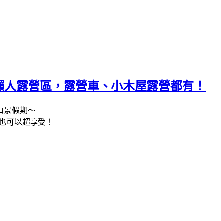
埔里懶人露營區，露營車、小木屋露營都有！
山景假期～
篷也可以超享受！