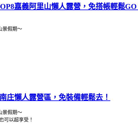
TOP8嘉義阿里山懶人露營，免搭帳輕鬆GO
山景假期～
P8南庄懶人露營區，免裝備輕鬆去！
山景假期～
篷也可以超享受！