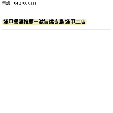
電話：04 2706 0111
逢甲餐廳推薦－激旨燒き鳥 逢甲二店