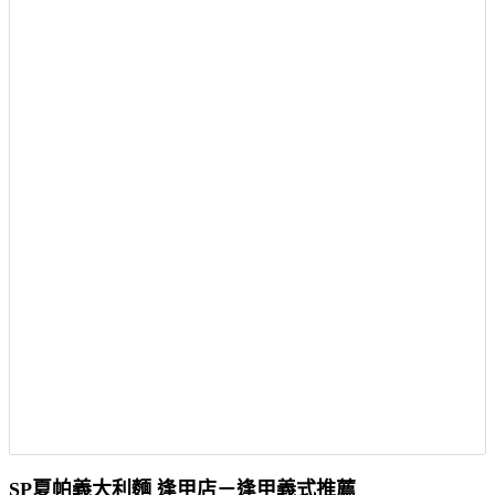
SP夏帕義大利麵 逢甲店－逢甲義式推薦