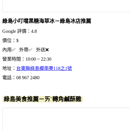
綠島小叮噹黑糖海草冰－綠島冰店推薦
Google 評價：4.8
價位：$
內用✅ 外帶✅ 外送❌
營業時間：10:00 ~ 22:30
地址：
台東縣綠島鄉南寮118之1號
電話：08 967 2480
綠島美食推薦－ㄞˋ轉角鹹酥雞