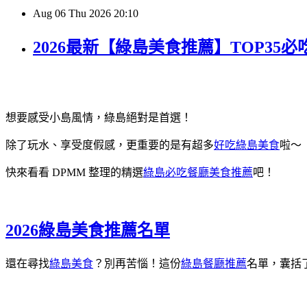
Aug
06
Thu
2026
20:10
2026最新【綠島美食推薦】TOP3
想要感受小島風情，綠島絕對是首選！
除了玩水、享受度假感，更重要的是有超多
好吃綠島美食
啦～
快來看看 DPMM 整理的精選
綠島必吃餐廳美食推薦
吧！
2026綠島美食推薦名單
還在尋找
綠島美食
？別再苦惱！這份
綠島餐廳推薦
名單，囊括