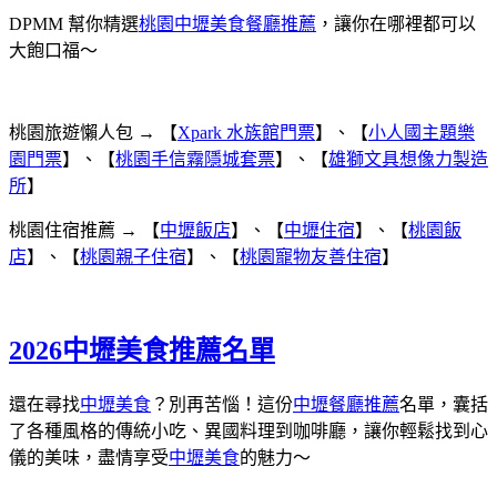
DPMM 幫你精選
桃園中壢美食餐廳推薦
，讓你在哪裡都可以
大飽口福～
桃園旅遊懶人包 → 【
Xpark 水族館門票
】、【
小人國主題樂
園門票
】、【
桃園手信霧隱城套票
】、【
雄獅文具想像力製造
所
】
桃園住宿推薦 → 【
中壢飯店
】、【
中壢住宿
】、【
桃園飯
店
】、【
桃園親子住宿
】、【
桃園寵物友善住宿
】
2026中壢美食推薦名單
還在尋找
中壢美食
？別再苦惱！這份
中壢餐廳推薦
名單，囊括
了各種風格的傳統小吃、異國料理到咖啡廳，讓你輕鬆找到心
儀的美味，盡情享受
中壢美食
的魅力～