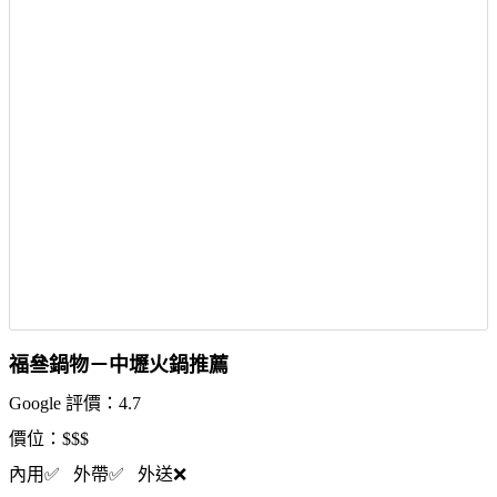
福叄鍋物－中壢火鍋推薦
Google 評價：4.7
價位：$$$
內用✅ 外帶✅ 外送❌