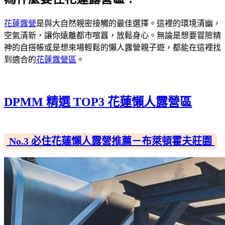
花蓮露營
是與大自然親密接觸的最佳選擇。這裡的環境清幽，
空氣清新，讓你遠離都市喧囂，放鬆身心。無論是想要冒險精
神的自搭帳或是想來場輕鬆的懶人露營親子遊，都能在這裡找
到適合的
花蓮露營區
。
DPMM 精選 TOP3 花蓮懶人露營區
No.3 必住花蓮懶人露營推薦－布萊頓霍夫莊園