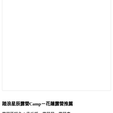
踏浪星辰露營Camp－花蓮露營推薦