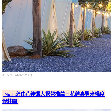
圖片來源：AsiaYo 訂房平台
No.1 必住花蓮懶人露營推薦－花蓮壽豐米棧度
假莊園