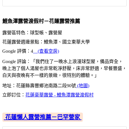
鯉魚潭露營渡假村－花蓮露營推薦
露營區特色：球型帳、露營屋
花蓮露營週邊景點：鯉魚潭、國立東華大學
Google 評價：4
(查看空房)
Google 評論：「我們住了一晚水上浪漫球型屋，備品齊全，
晚上泡了個人湯屋也非常乾淨舒壓，床非常舒適，早餐豐盛，
白天與夜晚有不一樣的景緻，很特別的體驗。」
地址：花蓮縣壽豐鄉池南路二段90號
(地圖)
立即訂位：
花蓮豪華露營 - 鯉魚潭露營渡假村
花蓮懶人露營推薦－巴罕營家