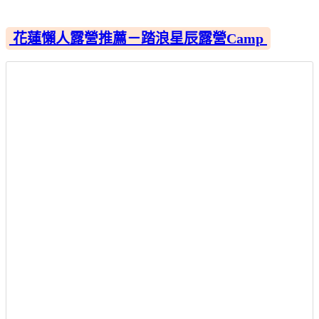
花蓮懶人露營推薦－踏浪星辰露營Camp