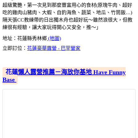
超級驚艷，第一次見到那麼豐富用心的食材(原塊牛肉、超好
吃的雞肉山豬肉、大蝦、自釣海魚、蔬菜、地瓜、竹筒飯…)
隔天張CC教練帶的日出獨木舟也超好玩～雖然浪很大，但教
練很有經驗，讓大家玩得開心又安全，推～」
地址：花蓮縣秀林鄉
(地圖)
立即訂位：
花蓮豪華露營 - 巴罕營家
花蓮懶人露營推薦－海放你基地 Have Funny
Base