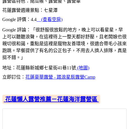
露營區特色：南瓜帳、露營屋、露營車
花蓮露營週邊景點：七星潭
Google 評價：4.4
(查看空房)
Google 評論：「很舒服很放鬆的地方，晚上可以看星星，早
上可以聽聽浪聲，在這裡待上一整天都好舒壓，且老闆娘也很
親切很和藹，重點是這裡是寵物友善環境，很適合帶毛小孩來
跑跳。早餐提供了有名的公正包子，不用去人擠人排隊，真是
挺不錯。」
地址：花蓮縣新城鄉七星街41巷11號
(地圖)
立即訂位：
花蓮豪華露營 - 踏浪星辰露營Camp
花蓮懶人露營推薦－花蓮海洋露營區