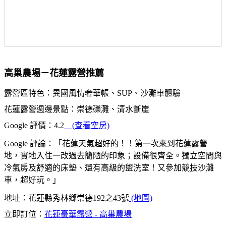
高巢農場－花蓮露營推薦
露營區特色：異國風情奢華帳、SUP、沙灘車體驗
花蓮露營週邊景點：崇德礫灘、清水斷崖
Google 評價：4.2
(查看空房)
Google 評論：「花蓮天氣超好的！！第一次來到花蓮露營
地，實地入住一改過去簡陋的印象；設備很齊全。獨立空間與
冷氣房及舒適的床墊、還有高級的盥洗室！又參加競技沙灘
車，超好玩。」
地址：花蓮縣秀林鄉崇德192之43號
(地圖)
立即訂位：
花蓮豪華露營 - 高巢農場