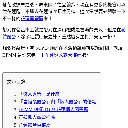
蘇花改通車之後，周末除了往宜蘭跑，現在有更多的機會可以
往花蓮跑，不過去花蓮每次都住民宿，這次當然要來體驗一下
不一樣的
花蓮露營區
啦！
想到露營基本上就是想到在深山裡或是雲海的景象，但是在
花
蓮露營
，除了壯麗山景之外，重點還有主打海景第一排！
想要輕鬆玩，有 SUP 之類的在地活動體驗可以玩到翻，就讓
DPMM 帶你來看一下
花蓮懶人露營推薦
吧～
文章目錄
「懶人露營」是什麼
「自搭帳露營」與「懶人露營」的優點
DPMM 精選 TOP3 花蓮懶人露營區
花蓮懶人露營推薦
花蓮露營車推薦