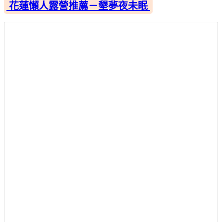
花蓮懶人露營推薦－墾夢夜未眠