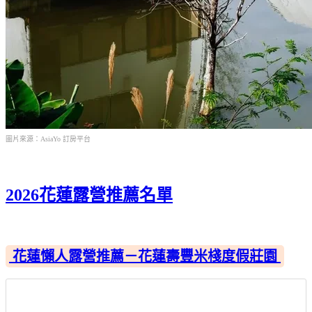
圖片來源：AsiaYo 訂房平台
2026花蓮露營推薦名單
花蓮懶人露營推薦－花蓮壽豐米棧度假莊園