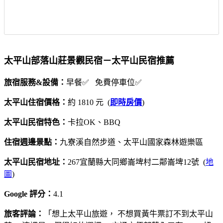
太平山部落山莊景觀民宿－太平山民宿推薦
旅宿服務&設備：
早餐✅ 免費停車位✅
太平山住宿價格：
約 1810 元 (
即時房價
)
太平山民宿特色：
卡拉OK、BBQ
住宿週邊景點：
九寮溪自然步道、太平山國家森林遊樂區
太平山民宿地址：
267宜蘭縣大同鄉崙埤村二鄰崙埤12號 (
地
圖
)
Google 評分：
4.1
旅客評論：
「想上太平山旅遊， 不想買黃牛票訂不到太平山