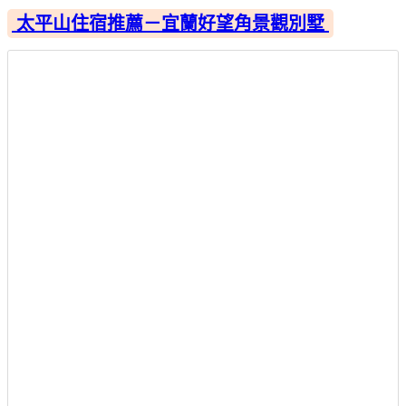
太平山住宿推薦－宜蘭好望角景觀別墅