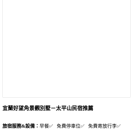
宜蘭好望角景觀別墅－太平山民宿推薦
旅宿服務&設備：
早餐✅ 免費停車位✅ 免費寄放行李✅