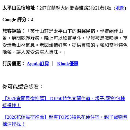
太平山民宿地址：
267宜蘭縣大同鄉泰雅路3段21巷1號 (
地圖
)
Google 評分：
4
旅客評論：
「英仕山莊是太平山下的溫馨民宿，坐擁絕佳山
景，房間乾淨舒適，晚上可以欣賞星斗，早晨被鳥鳴喚醒，享
受清新山林氣息。老闆熱情好客，提供豐盛的早餐和當地特色
晚餐，讓人感受濃濃人情味。」
訂房優惠：
Agoda訂房
｜
Klook優惠
你可能還會想看：
【2026宜蘭民宿推薦】TOP50特色宜蘭住宿，親子/寵物/包棟
這裡找！
【2026花蓮民宿推薦】超夯TOP55特色花蓮住宿，親子寵物包
棟這裡找！