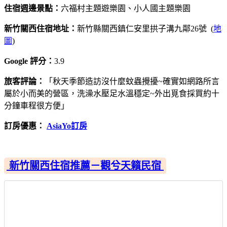
住宿週邊景點：
六福村主題遊樂園、小人國主題樂園
新竹關西住宿地址：
新竹縣關西鎮仁安里拱子溝九鄰26號 (
地
圖
)
Google 評分：
3.9
旅客評論：
「秋天季節造訪沒什麼蚊蟲攪擾~確實如網路所言
屬於小而美的營區，洗澡水壓足水溫穩定~外出覓食採買約十
分鐘車程很方便」
訂房優惠：
AsiaYo訂房
新竹關西住宿推薦－觀兮天籟民宿