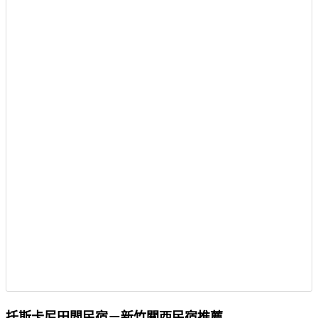
托斯卡尼田間民宿－新竹關西民宿推薦