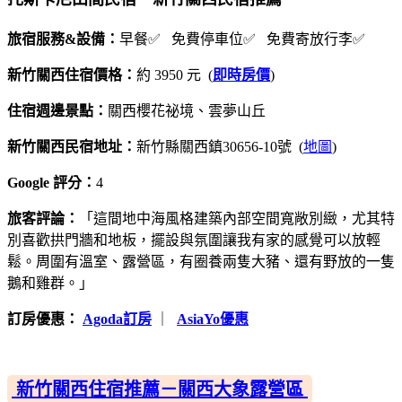
旅宿服務&設備：
早餐✅ 免費停車位✅ 免費寄放行李✅
新竹關西住宿價格：
約 3950 元 (
即時房價
)
住宿週邊景點：
關西櫻花祕境、雲夢山丘
新竹關西民宿地址：
新竹縣關西鎮30656-10號 (
地圖
)
Google 評分：
4
旅客評論：
「這間地中海風格建築內部空間寬敞別緻，尤其特
別喜歡拱門牆和地板，擺設與氛圍讓我有家的感覺可以放輕
鬆。周圍有溫室、露營區，有圈養兩隻大豬、還有野放的一隻
鵝和雞群。」
訂房優惠：
Agoda訂房
｜
AsiaYo優惠
新竹關西住宿推薦－關西大象露營區