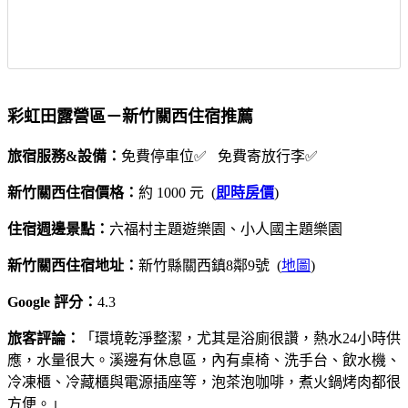
彩虹田露營區－新竹關西住宿推薦
旅宿服務&設備：
免費停車位✅ 免費寄放行李✅
新竹關西住宿價格：
約 1000 元 (
即時房價
)
住宿週邊景點：
六福村主題遊樂園、小人國主題樂園
新竹關西住宿地址：
新竹縣關西鎮8鄰9號 (
地圖
)
Google 評分：
4.3
旅客評論：
「環境乾淨整潔，尤其是浴廁很讚，熱水24小時供
應，水量很大。溪邊有休息區，內有桌椅、洗手台、飲水機、
冷凍櫃、冷藏櫃與電源插座等，泡茶泡咖啡，煮火鍋烤肉都很
方便。」