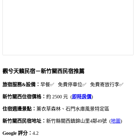
觀兮天籟民宿－新竹關西民宿推薦
旅宿服務&設備：
早餐✅ 免費停車位✅ 免費寄放行李✅
新竹關西住宿價格：
約 2500 元 (
即時房價
)
住宿週邊景點：
薰衣草森林、石門水庫風景特定區
新竹關西民宿地址：
新竹縣關西鎮錦山里4鄰49號 (
地圖
)
Google 評分：
4.2