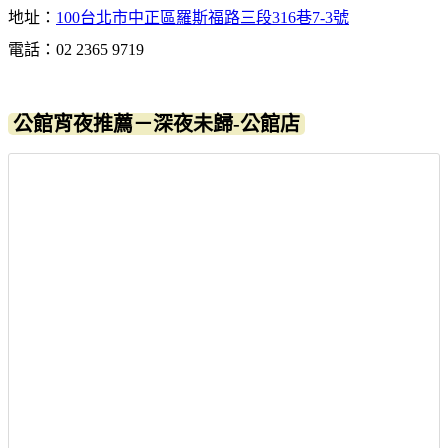
地址：
100台北市中正區羅斯福路三段316巷7-3號
電話：02 2365 9719
公館宵夜推薦－深夜未歸-公館店