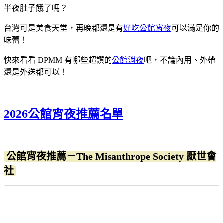
半夜肚子餓了嗎？
台灣可是美食天堂，再晚都還是有
好吃公館宵夜
可以滿足你的
味蕾！
快來看看 DPMM 有哪些超讚的
公館消夜
吧，不論內用、外帶
還是外送都可以！
2026公館宵夜推薦名單
公館宵夜推薦－The Misanthrope Society 厭世會
社