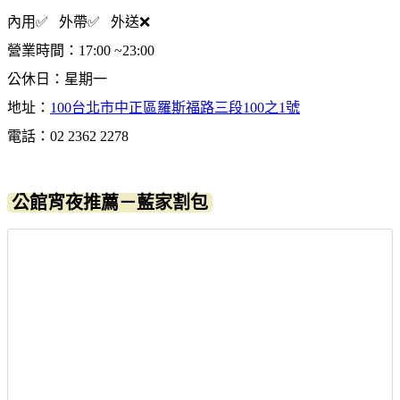
內用✅ 外帶✅ 外送❌
營業時間：17:00 ~23:00
公休日：星期一
地址：
100台北市中正區羅斯福路三段100之1號
電話：02 2362 2278
公館宵夜推薦－藍家割包