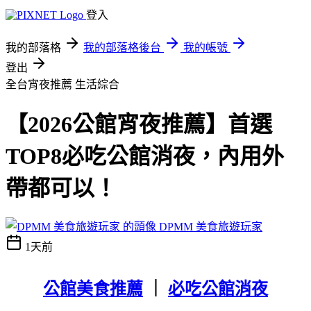
登入
我的部落格
我的部落格後台
我的帳號
登出
全台宵夜推薦
生活綜合
【2026公館宵夜推薦】首選
TOP8必吃公館消夜，內用外
帶都可以！
DPMM 美食旅遊玩家
1天前
公館美食推薦
｜
必吃公館消夜