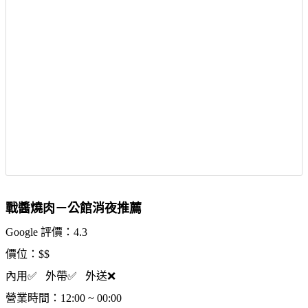
戰醬燒肉－公館消夜推薦
Google 評價：4.3
價位：$$
內用✅ 外帶✅ 外送❌
營業時間：12:00 ~ 00:00