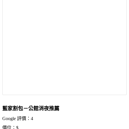
藍家割包－公館消夜推薦
Google 評價：4
價位：$