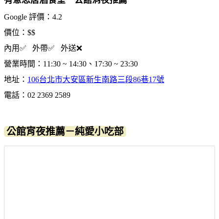
Google 評價：4.2
價位：$$
內用✅ 外帶✅ 外送❌
營業時間：11:30 ~ 14:30、17:30 ~ 23:30
地址：
106台北市大安區新生南路三段86巷17號
電話：02 2369 2589
公館宵夜推薦－純愛小吃部