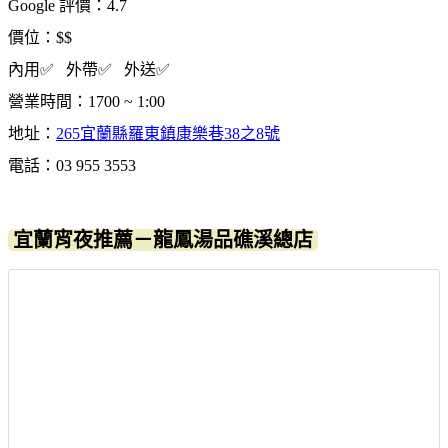
Google 評價：4.7
價位：$$
內用✅ 外帶✅ 外送✅
營業時間：1700 ~ 1:00
地址：
265宜蘭縣羅東鎮康樂巷38之8號
電話：03 955 3553
宜蘭宵夜推薦－龍鳳湯品礁溪總店