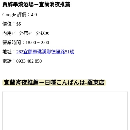
買醉串燒酒場－宜蘭消夜推薦
Google 評價：4.9
價位：$$
內用✅ 外帶✅ 外送❌
營業時間：18:00 ~ 2:00
地址：
262宜蘭縣礁溪鄉德陽路51號
電話：0933 482 850
宜蘭宵夜推薦－日嚐こんばんは-羅東店