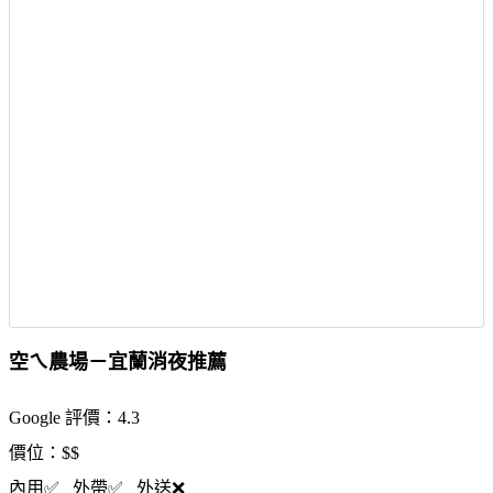
空ㄟ農場－宜蘭消夜推薦
Google 評價：4.3
價位：$$
內用✅ 外帶✅ 外送❌