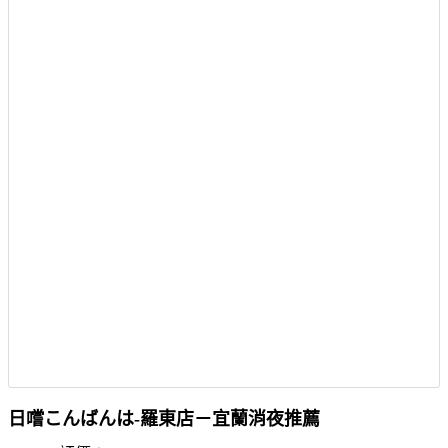
日嚐こんばんは-羅東店－宜蘭消夜推薦