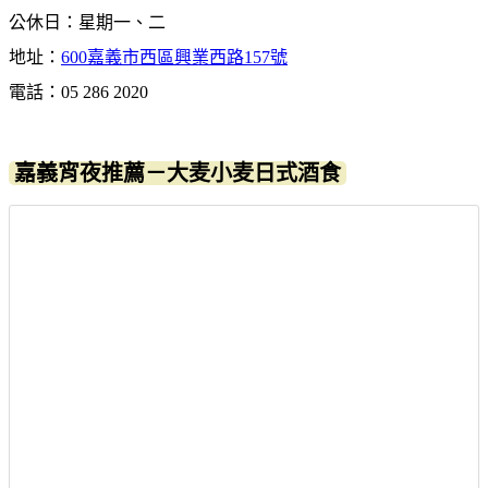
公休日：星期一、二
地址：
600嘉義市西區興業西路157號
電話：05 286 2020
嘉義宵夜推薦－大麦小麦日式酒食