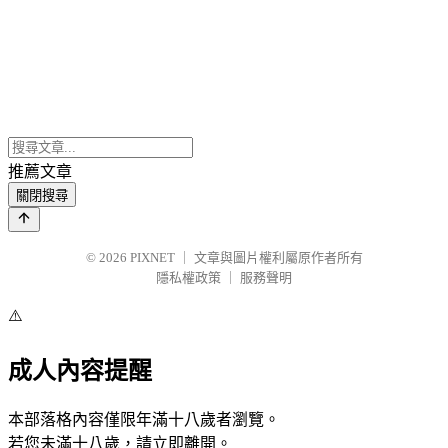
推薦文章
關閉搜尋
© 2026
PIXNET
｜
文章與圖片權利屬原作者所有
隱私權政策
｜
服務聲明
⚠️
成人內容提醒
本部落格內容僅限年滿十八歲者瀏覽。
若您未滿十八歲，請立即離開。