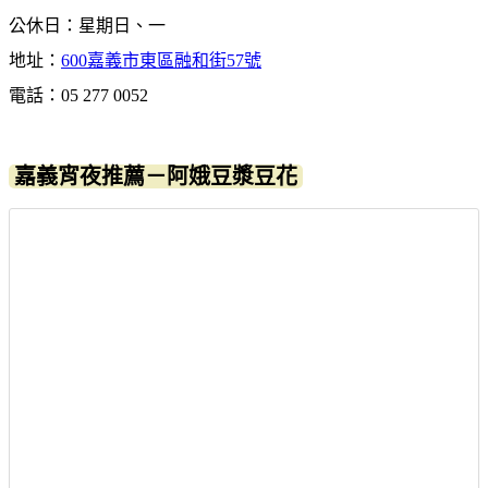
公休日：星期日、一
地址：
600嘉義市東區融和街57號
電話：05 277 0052
嘉義宵夜推薦－阿娥豆漿豆花