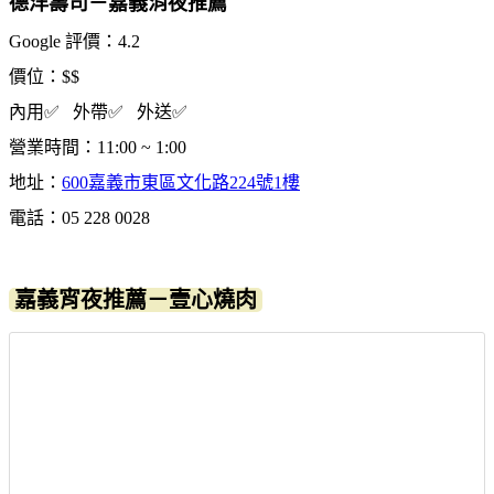
德洋壽司－嘉義消夜推薦
Google 評價：4.2
價位：$$
內用✅ 外帶✅ 外送✅
營業時間：11:00 ~ 1:00
地址：
600嘉義市東區文化路224號1樓
電話：05 228 0028
嘉義宵夜推薦－壹心燒肉