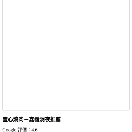
壹心燒肉－嘉義消夜推薦
Google 評價：4.6