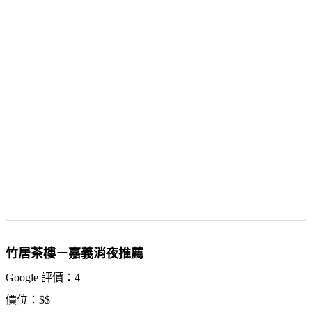
竹居茶樓－嘉義消夜推薦
Google 評價：4
價位：$$