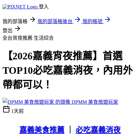
登入
我的部落格
我的部落格後台
我的帳號
登出
全台宵夜推薦
生活綜合
【2026嘉義宵夜推薦】首選
TOP10必吃嘉義消夜，內用外
帶都可以！
DPMM 美食旅遊玩家
1天前
嘉義美食推薦
｜
必吃嘉義消夜