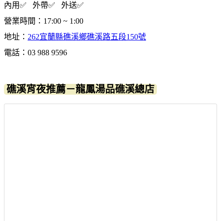
內用✅ 外帶✅ 外送✅
營業時間：17:00 ~ 1:00
地址：
262宜蘭縣礁溪鄉礁溪路五段150號
電話：03 988 9596
礁溪宵夜推薦－龍鳳湯品礁溪總店