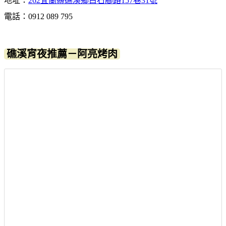
地址：
262宜蘭縣礁溪鄉白石腳路157巷31號
電話：0912 089 795
礁溪宵夜推薦－阿亮烤肉