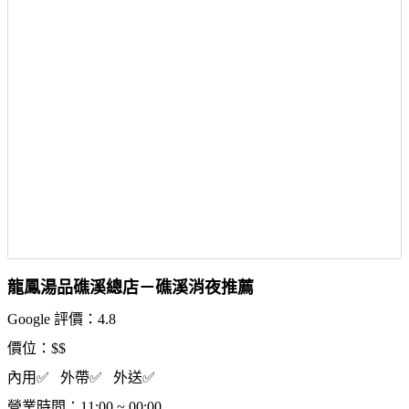
龍鳳湯品礁溪總店－礁溪消夜推薦
Google 評價：4.8
價位：$$
內用✅ 外帶✅ 外送✅
營業時間：11:00 ~ 00:00