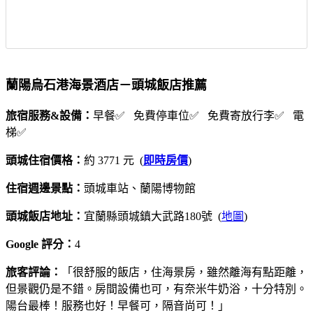
蘭陽烏石港海景酒店－頭城飯店推薦
旅宿服務&設備：
早餐✅ 免費停車位✅ 免費寄放行李✅ 電
梯✅
頭城住宿價格：
約 3771 元 (
即時房價
)
住宿週邊景點：
頭城車站、蘭陽博物館
頭城飯店地址：
宜蘭縣頭城鎮大武路180號 (
地圖
)
Google 評分：
4
旅客評論：
「很舒服的飯店，住海景房，雖然離海有點距離，
但景觀仍是不錯。房間設備也可，有奈米牛奶浴，十分特別。
陽台最棒！服務也好！早餐可，隔音尚可！」