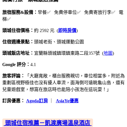
旅宿服務&設備：
早餐✅ 免費停車位✅ 免費寄放行李✅ 電
梯✅
頭城住宿價格：
約 2592 元 (
即時房價
)
住宿週邊景點：
頭城老街、頭城運動公園
頭城飯店地址：
宜蘭縣頭城鎮環鎮東路二段357號 (
地圖
)
Google 評分：
4.1
旅客評論：
「大廳寬敞，櫃台服務親切，車位相當多，附近為
重劃區視野極佳也沒有擾人車流，面海側可遠眺龜山島，還有
兒童遊戲室，想窩在旅店時也能陪小孩泡在這玩耍！」
訂房優惠：
Agoda訂房
｜
AsiaYo優惠
頭城住宿推薦－凱渡廣場溫泉酒店