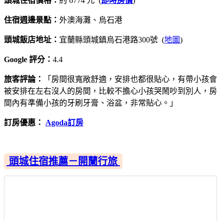
頭城住宿價格：
約 6774 元 (
即時房價
)
住宿週邊景點：
外澳海灘、烏石港
頭城飯店地址：
宜蘭縣頭城鎮烏石港路300號 (
地圖
)
Google 評分：
4.4
旅客評論：
「房間很寬敞舒適，安排也都很貼心，有帶小孩會
被安排在左右沒人的房間，比較不擔心小孩哭鬧吵到別人，房
間內有準備小孩的牙刷牙膏、浴盆，非常貼心。」
訂房優惠：
Agoda訂房
頭城住宿推薦－開蘭行旅