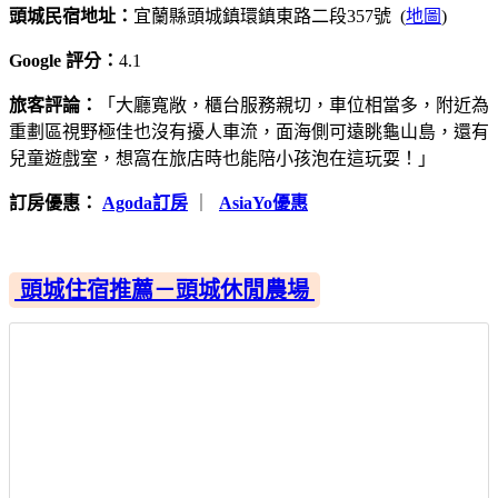
頭城民宿地址：
宜蘭縣頭城鎮環鎮東路二段357號 (
地圖
)
Google 評分：
4.1
旅客評論：
「大廳寬敞，櫃台服務親切，車位相當多，附近為
重劃區視野極佳也沒有擾人車流，面海側可遠眺龜山島，還有
兒童遊戲室，想窩在旅店時也能陪小孩泡在這玩耍！」
訂房優惠：
Agoda訂房
｜
AsiaYo優惠
頭城住宿推薦－頭城休閒農場