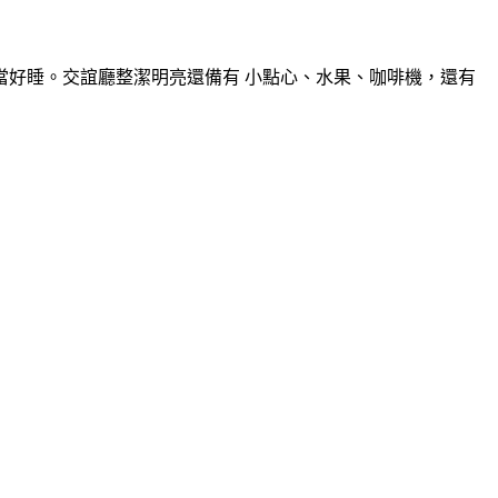
當好睡。交誼廳整潔明亮還備有 小點心、水果、咖啡機，還有