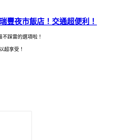
高雄瑞豐夜市飯店！交通超便利！
最不踩雷的選項啦！
以超享受！