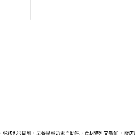
，服務也很周到，早餐是蛋奶素自助吧，食材特別又新鮮 ，飯