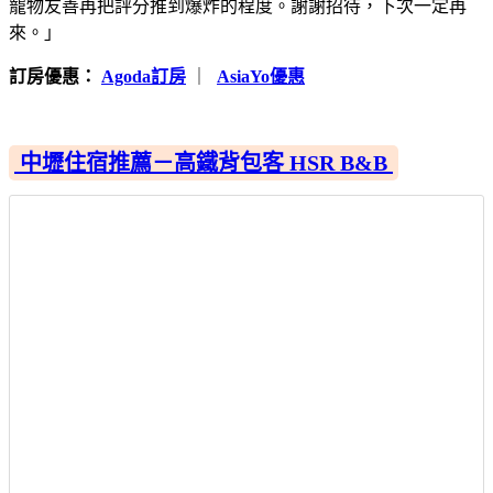
寵物友善再把評分推到爆炸的程度。謝謝招待，下次一定再
來。」
訂房優惠：
Agoda訂房
｜
AsiaYo優惠
中壢住宿推薦－高鐵背包客 HSR B&B