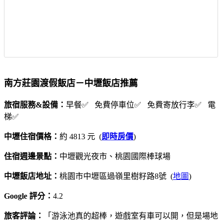
南方莊園渡假飯店－中壢飯店推薦
旅宿服務&設備：
早餐✅ 免費停車位✅ 免費寄放行李✅ 電
梯✅
中壢住宿價格：
約 4813 元 (
即時房價
)
住宿週邊景點：
中壢觀光夜市、桃園國際棒球場
中壢飯店地址：
桃園市中壢區過嶺里樹籽路8號 (
地圖
)
Google 評分：
4.2
旅客評論：
「游泳池真的超棒，遊戲室有車可以開，但是場地