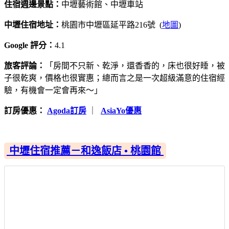
住宿週邊景點：
中壢藝術館、中壢車站
中壢住宿地址：
桃園市中壢區延平路216號 (
地圖
)
Google 評分：
4.1
旅客評論：
「房間不只新、乾淨，還香香的，床也很好睡，被
子很乾爽，價格也很實惠；總而言之是一次超級滿意的住宿經
驗，有機會一定會再來～」
訂房優惠：
Agoda訂房
｜
AsiaYo優惠
中壢住宿推薦－和逸飯店 • 桃園館