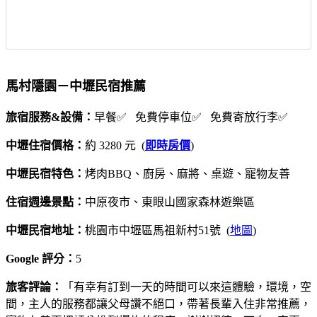
馬村隱園－中壢民宿推薦
旅宿服務&設備：
早餐✅ 免費停車位✅ 免費寄放行李✅
中壢住宿價格：
約 3280 元 (
即時房價
)
中壢民宿特色：
烤肉BBQ、廚房、麻將、桌遊、寵物友善
住宿週邊景點：
中原夜市、東眼山國家森林遊樂區
中壢民宿地址：
桃園市中壢區馬祖新村51號 (
地圖
)
Google 評分：
5
旅客評論：
「有幸有訂到一天的時間可以來這體驗，環境，空
間，主人的服務都讓父母讚不絕口，帶著長輩入住非常推薦，