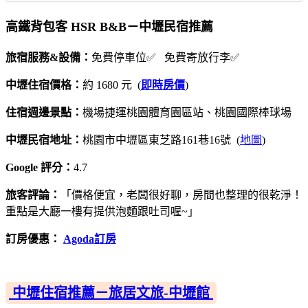
高鐵背包客 HSR B&B－中壢民宿推薦
旅宿服務&設備：
免費停車位✅ 免費寄放行李✅
中壢住宿價格：
約 1680 元 (
即時房價
)
住宿週邊景點：
機場捷運桃園體育園區站、桃園國際棒球場
中壢民宿地址：
桃園市中壢區東芝路161巷16號 (
地圖
)
Google 評分：
4.7
旅客評論：
「價格便宜，老闆很好聊，房間也整理的很乾淨！
重點是大廳一樓有提供泡麵跟吐司喔~」
訂房優惠：
Agoda訂房
中壢住宿推薦－旅居文旅-中壢館