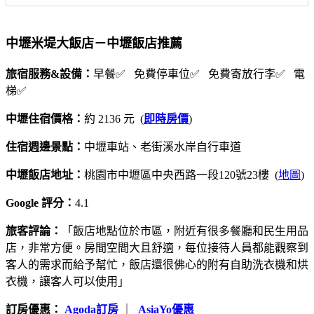
中壢米堤大飯店－中壢飯店推薦
旅宿服務&設備：
早餐✅ 免費停車位✅ 免費寄放行李✅ 電
梯✅
中壢住宿價格：
約 2136 元 (
即時房價
)
住宿週邊景點：
中壢車站、老街溪水岸自行車道
中壢飯店地址：
桃園市中壢區中央西路一段120號23樓 (
地圖
)
Google 評分：
4.1
旅客評論：
「飯店地點位於市區，附近有很多餐廳和民生用品
店，非常方便。房間空間大且舒適，每位接待人員都能觀察到
客人的需求而給予幫忙，飯店還很佛心的附有自助洗衣機和烘
衣機，讓客人可以使用」
訂房優惠：
Agoda訂房
｜
AsiaYo優惠