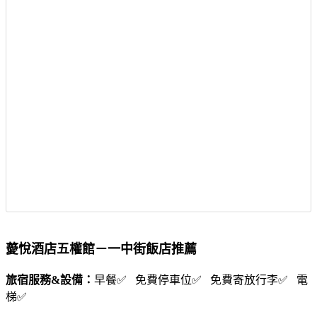
薆悅酒店五權館－一中街飯店推薦
旅宿服務&設備：
早餐✅ 免費停車位✅ 免費寄放行李✅ 電
梯✅