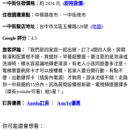
一中街住宿價格：
約 2434 元 (
即時房價
)
住宿週邊景點：
中華路夜市、一中街夜市
一中街飯店地址：
台中市北區五權路228號 (
地圖
)
Google 評分：
4.5
旅客評論：
「我們是四家庭一起出遊，訂了4間四人房，房間
裝潢和配置很不錯，質感好。早餐超豐盛。要注意的是泡澡或
洗澡時，積水容易讓地磚更濕滑，有老人小孩同遊要多注意。
電梯需要刷房卡才可以按樓層，若家人要分開行動，有點不
便，出動健保卡（插房內電源）才夠用。游泳池還不錯！走路
到一中商圈約15分內。因為房間設備很新穎、電視頻道選擇多
（還有youtube可看）給5星！」
訂房優惠：
Agoda訂房
｜
AsiaYo優惠
你可能還會想看：