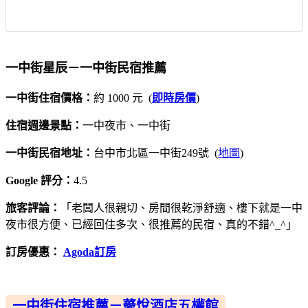
一中街星辰－一中街民宿推薦
一中街住宿價格：
約 1000 元 (
即時房價
)
住宿週邊景點：
一中夜市、一中街
一中街民宿地址：
台中市北區一中街249號 (
地圖
)
Google 評分：
4.5
旅客評論：
「老闆人很親切、房間很乾淨舒適、樓下就是一中
夜市很方便、已經回住多次、很推薦的民宿、真的不錯^_^」
訂房優惠：
Agoda訂房
一中街住宿推薦－薆悅酒店五權館