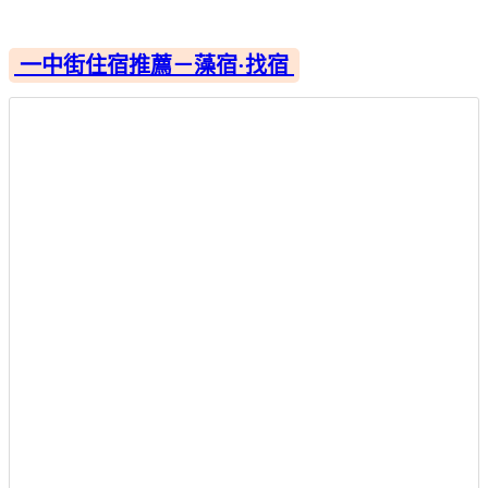
一中街住宿推薦－藻宿·找宿