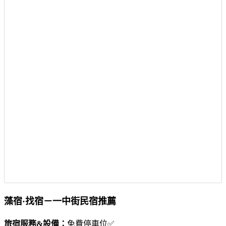
藻宿·找宿－一中街民宿推薦
旅宿服務&設備：
免費停車位✅