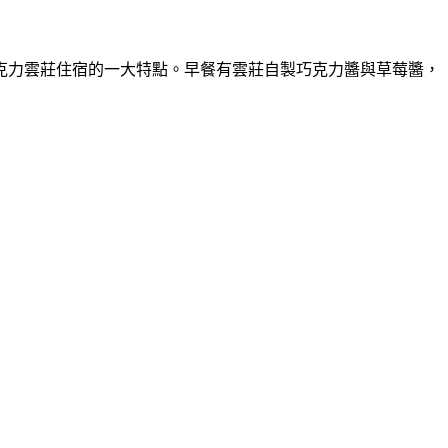
克力雲莊住宿的一大特點。早餐有雲莊自製巧克力醬與草莓醬，