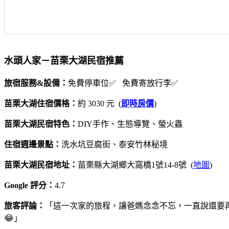
水頭人家－苗栗大湖民宿推薦
旅宿服務&設備：
免費停車位✅ 免費寄放行李✅
苗栗大湖住宿價格：
約 3030 元 (
即時房價
)
苗栗大湖民宿特色：
DIY手作、生態導覽、螢火蟲
住宿週邊景點：
洗水坑豆腐街、泰安竹林秘境
苗栗大湖民宿地址：
苗栗縣大湖鄉大窩橋1號14-8號 (
地圖
)
Google 評分：
4.7
旅客評論：
「這一次家的旅程，讓爸媽念念不忘，一直說還要
😂」