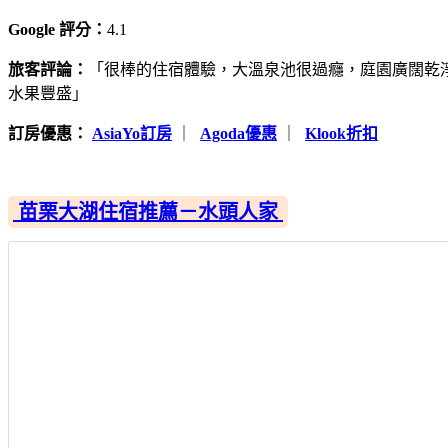
Google 評分：
4.1
旅客評論：
「很棒的住宿體驗，大溫泉池很過癮，庭園廣闊乾
水果豐盛」
訂房優惠：
AsiaYo訂房
｜
Agoda優惠
｜
Klook折扣
苗栗大湖住宿推薦－水頭人家