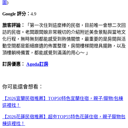
圖
)
Google 評分：
4.9
旅客評論：
「第一次住到這麼棒的民宿，目前唯一會想二次回
訪的民宿。老闆跟闆娘非常親切的介紹附近美食景點與當地文
化行程，無時無刻都能感受到熱情關懷，最重要的是房間與活
動空間都是鉅細靡遺的佈置整理，房間樓梯間燈具擺飾，以及
頂樓躺椅備置，都能感覺到滿滿的用心～ 」
訂房優惠：
Agoda訂房
你可能還會想看：
【2026宜蘭民宿推薦】TOP50特色宜蘭住宿，親子/寵物/包棟
這裡找！
【2026花蓮民宿推薦】超夯TOP55特色花蓮住宿，親子寵物包
棟這裡找！