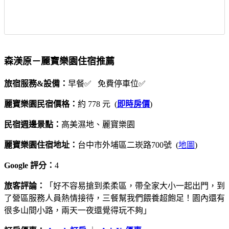
森渼原－麗寶樂園住宿推薦
旅宿服務&設備：
早餐✅ 免費停車位✅
麗寶樂園民宿價格：
約 778 元 (
即時房價
)
民宿週邊景點：
高美濕地、麗寶樂園
麗寶樂園住宿地址：
台中市外埔區二崁路700號 (
地圖
)
Google 評分：
4
旅客評論：
「好不容易搶到柔柔區，帶全家大小一起出門，到
了營區服務人員熱情接待，三餐幫我們餵養超飽足！園內還有
很多山間小路，兩天一夜還覺得玩不夠」