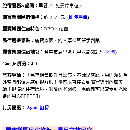
旅宿服務&設備：
早餐✅ 免費停車位✅
麗寶樂園民宿價格：
約 2571 元 (
即時房價
)
麗寶樂園住宿特色：
BBQ、花園
民宿週邊景點：
麗寶樂園、約客厚禮築夢手創館
麗寶樂園住宿地址：
台中市后里區九甲六路582號 (
地圖
)
Google 評分：
4.9
旅客評論：
「民宿相當乾淨且漂亮，不論是客廳、房間還是戶
外空間都讓人感到很舒服！還可以直接看到麗寶樂園的摩天
輪！很棒的住宿環境，很讚的老闆娘，處處都可以感受到老闆
娘的用心👍🏻👍🏻👍🏻」
訂房優惠：
Agoda訂房