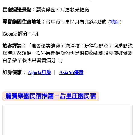
民宿週邊景點：
麗寶樂園、月眉觀光糖廠
麗寶樂園住宿地址：
台中市后里區月眉北路482號 (
地圖
)
Google 評分：
4.4
旅客評論：
「風景優美清爽，泡湯孩子玩得很開心，回房間洗
澡時居然還泡一次🤣房間泡澡池也是溫泉👍姐姐說皮膚好像變
白了😀早餐也是營養滿分！」
訂房優惠：
Agoda訂房
｜
AsiaYo優惠
麗寶樂園民宿推薦－后里庄園民宿