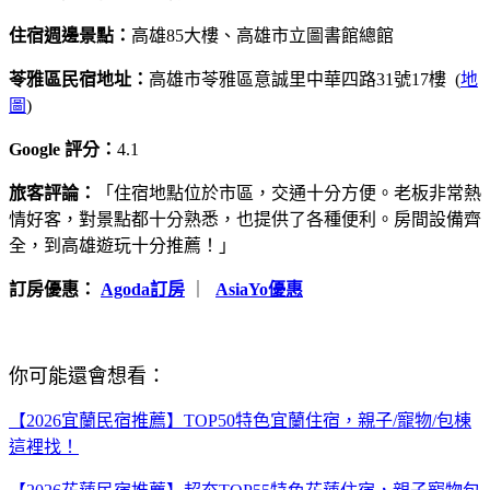
住宿週邊景點：
高雄85大樓、高雄市立圖書館總館
苓雅區民宿地址：
高雄市苓雅區意誠里中華四路31號17樓 (
地
圖
)
Google 評分：
4.1
旅客評論：
「住宿地點位於市區，交通十分方便。老板非常熱
情好客，對景點都十分熟悉，也提供了各種便利。房間設備齊
全，到高雄遊玩十分推薦！」
訂房優惠：
Agoda訂房
｜
AsiaYo優惠
你可能還會想看：
【2026宜蘭民宿推薦】TOP50特色宜蘭住宿，親子/寵物/包棟
這裡找！