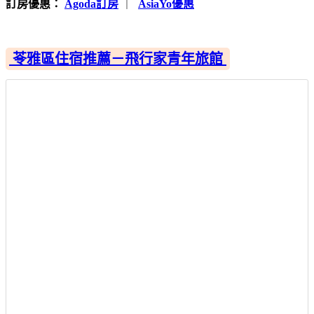
訂房優惠：
Agoda訂房
｜
AsiaYo優惠
苓雅區住宿推薦－飛行家青年旅館