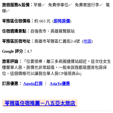
旅宿服務&設備：
早餐✅ 免費停車位✅ 免費寄放行李✅ 電
梯✅
苓雅區住宿價格：
約 663 元 (
即時房價
)
住宿週邊景點：
自強夜市、高雄展覽館站
苓雅區民宿地址：
高雄市苓雅區仁義街2-4號 (
地圖
)
Google 評分：
4.7
旅客評論：
「位置很棒，離三多商圈捷運站超近。這次住女生
樓層單人房，房價也非常超值，一般來說我都是選背包房床
位，這個價格可以讓我住單人房CP值很高👍」
訂房優惠：
Agoda訂房
｜
AsiaYo優惠
苓雅區住宿推薦－八五亞太旅店