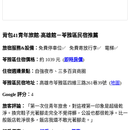
背包41青年旅館-高雄館－苓雅區民宿推薦
旅宿服務&設備：
免費停車位✅ 免費寄放行李✅ 電梯✅
苓雅區住宿價格：
約 1039 元 (
即時房價
)
住宿週邊景點：
自強夜市、三多百貨商圈
苓雅區民宿地址：
高雄市苓雅區四維三路261巷39號 (
地圖
)
Google 評分：
4
旅客評論：
「第一次住青年旅舍，對這裡第一印象是超級乾
淨。換完鞋子光著腳走完全不覺得髒，公設也都很乾淨。比一
般飯店乾淨很多，飯店我還不敢光著腳走。」