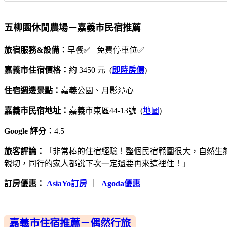
五柳園休閒農場－嘉義市民宿推薦
旅宿服務&設備：
早餐✅ 免費停車位✅
嘉義市住宿價格：
約 3450 元 (
即時房價
)
住宿週邊景點：
嘉義公園、月影潭心
嘉義市民宿地址：
嘉義市東區44-13號 (
地圖
)
Google 評分：
4.5
旅客評論：
「非常棒的住宿經驗！整個民宿範圍很大，自然生
親切，同行的家人都說下次一定還要再來這裡住！」
訂房優惠：
AsiaYo訂房
｜
Agoda優惠
嘉義市住宿推薦－偶然行旅