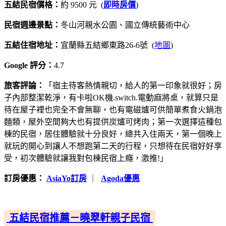
五結民宿價格：
約 9500 元 (
即時房價
)
民宿週邊景點：
冬山河親水公園、國立傳統藝術中心
五結住宿地址：
宜蘭縣五結鄉東路26-6號 (
地圖
)
Google 評分：
4.7
旅客評論：
「宿主待客熱情親切，給人的第一印象就很好；房
子內部整潔乾淨，有卡啦OK機.switch.電動麻將桌，就算只是
待在屋子裡也完全不會無聊，也有電磁爐可供簡單煮食火鍋泡
麵類，屋外空間夠大也有提供炭爐可烤肉；第一次選擇這種包
棟的民宿，居住體驗就十分良好，總共入住兩天，第一個晚上
就玩的開心到讓人不想跑第二天的行程，只想待在民宿好好享
受，初次體驗就讓我對包棟民宿上癮，激推!」
訂房優惠：
AsiaYo訂房
｜
Agoda優惠
五結民宿推薦－曉翠軒親子民宿