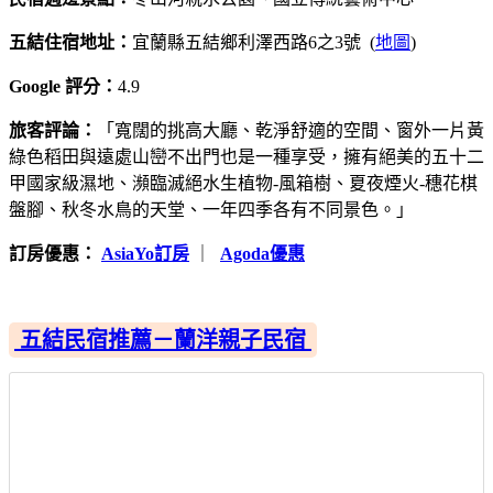
五結住宿地址：
宜蘭縣五結鄉利澤西路6之3號 (
地圖
)
Google 評分：
4.9
旅客評論：
「寬闊的挑高大廳、乾淨舒適的空間、窗外一片黃
綠色稻田與遠處山巒不出門也是一種享受，擁有絕美的五十二
甲國家級濕地、瀕臨滅絕水生植物-風箱樹、夏夜煙火-穗花棋
盤腳、秋冬水鳥的天堂、一年四季各有不同景色。」
訂房優惠：
AsiaYo訂房
｜
Agoda優惠
五結民宿推薦－蘭洋親子民宿