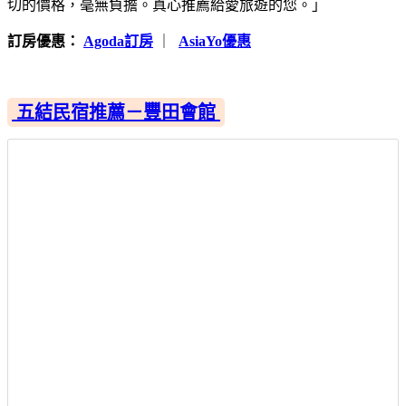
切的價格，毫無負擔。真心推薦給愛旅遊的您。」
訂房優惠：
Agoda訂房
｜
AsiaYo優惠
五結民宿推薦－豐田會館