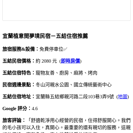
宜蘭植意間夢境民宿－五結住宿推薦
旅宿服務&設備：
免費停車位✅
五結民宿價格：
約 2080 元 (
即時房價
)
五結住宿特色：
寵物友善、廚房、麻將、烤肉
民宿週邊景點：
冬山河親水公園、國立傳統藝術中心
五結住宿地址：
宜蘭縣五結鄉親河路二段103巷3弄9號 (
地圖
)
Google 評分：
4.6
旅客評論：
「舒適乾淨用心經營的民宿，住得舒服開心。我們
的毛小孩可以入住，真開心。最重要的還有親切的服務，這親