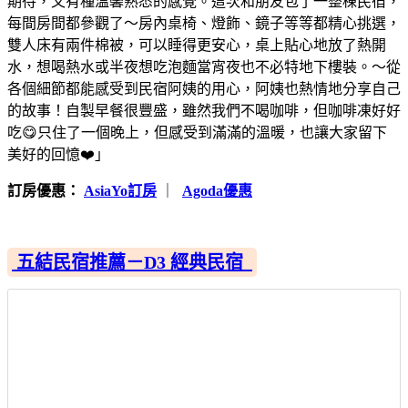
期待，又有種溫馨熟悉的感覺。這次和朋友包了一整棟民宿，
每間房間都參觀了～房內桌椅、燈飾、鏡子等等都精心挑選，
雙人床有兩件棉被，可以睡得更安心，桌上貼心地放了熱開
水，想喝熱水或半夜想吃泡麵當宵夜也不必特地下樓裝。～從
各個細節都能感受到民宿阿姨的用心，阿姨也熱情地分享自己
的故事！自製早餐很豐盛，雖然我們不喝咖啡，但咖啡凍好好
吃😋只住了一個晚上，但感受到滿滿的溫暖，也讓大家留下
美好的回憶❤️」
訂房優惠：
AsiaYo訂房
｜
Agoda優惠
五結民宿推薦－D3 經典民宿