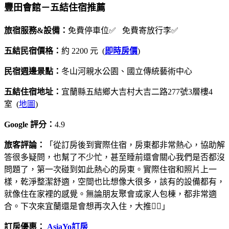
豐田會館－五結住宿推薦
旅宿服務&設備：
免費停車位✅ 免費寄放行李✅
五結民宿價格：
約 2200 元 (
即時房價
)
民宿週邊景點：
冬山河親水公園、國立傳統藝術中心
五結住宿地址：
宜蘭縣五結鄉大吉村大吉二路277號3層樓4
室 (
地圖
)
Google 評分：
4.9
旅客評論：
「從訂房後到實際住宿，房東都非常熱心，協助解
答很多疑問，也幫了不少忙，甚至睡前還會關心我們是否都沒
問題了，第一次碰到如此熱心的房東。實際住宿和照片上一
樣，乾淨整潔舒適，空間也比想像大很多，該有的設備都有，
就像住在家裡的感覺。無論朋友聚會或家人包棟，都非常適
合。下次來宜蘭還是會想再次入住，大推👍🏻」
訂房優惠：
AsiaYo訂房