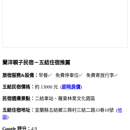
蘭洋親子民宿－五結住宿推薦
旅宿服務&設備：
早餐✅ 免費停車位✅ 免費寄放行李✅
五結民宿價格：
約 13000 元 (
即時房價
)
民宿週邊景點：
二結車站、羅東林業文化園區
五結住宿地址：
宜蘭縣五結鄉三興村三結二路33巷10號 (
地
圖
)
Google 評分：
4.9