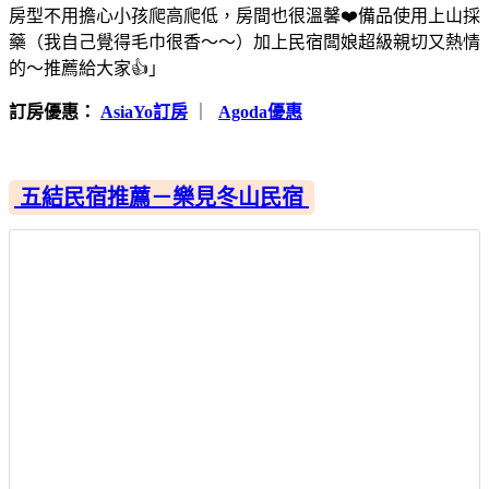
房型不用擔心小孩爬高爬低，房間也很溫馨❤️備品使用上山採
藥（我自己覺得毛巾很香～～）加上民宿闆娘超級親切又熱情
的～推薦給大家👍」
訂房優惠：
AsiaYo訂房
｜
Agoda優惠
五結民宿推薦－樂見冬山民宿