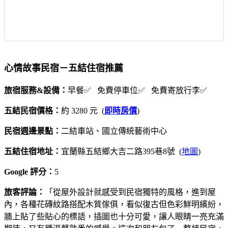
心情故事民宿－五結住宿推薦
旅宿服務&設備：
早餐✅ 免費停車位✅ 免費寄放行李✅
五結民宿價格：
約 3280 元 (
即時房價
)
民宿週邊景點：
二結車站、國立傳統藝術中心
五結住宿地址：
宜蘭縣五結鄉大吉二路395巷8號 (
地圖
)
Google 評分：
5
旅客評論：
「從屋外設計就感受到民宿獨特的風格，進到屋
內，各種花磚紋路搭配木質傢俱，看似復古但色彩鮮明繽紛，
牆上貼了些貼心的標語，插圖也十分可愛，讓人眼睛一亮充滿