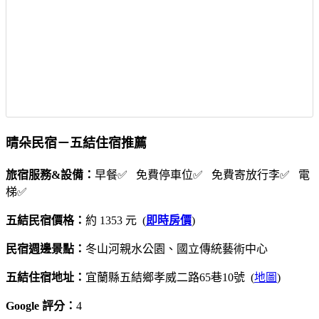
晴朵民宿－五結住宿推薦
旅宿服務&設備：
早餐✅ 免費停車位✅ 免費寄放行李✅ 電
梯✅
五結民宿價格：
約 1353 元 (
即時房價
)
民宿週邊景點：
冬山河親水公園、國立傳統藝術中心
五結住宿地址：
宜蘭縣五結鄉孝威二路65巷10號 (
地圖
)
Google 評分：
4