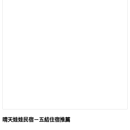
晴天娃娃民宿－五結住宿推薦