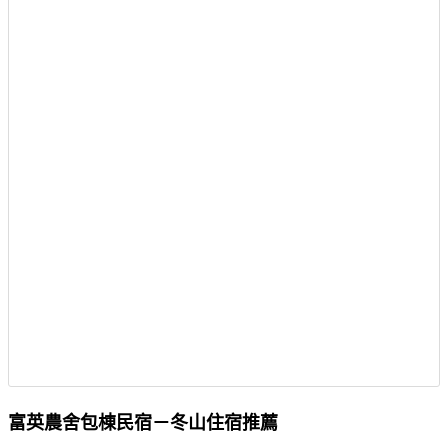
富英農舍包棟民宿－冬山住宿推薦