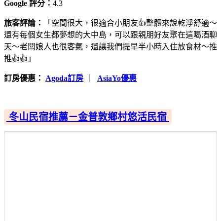
Google 評分：
4.3
旅客評論：
「空間很大，很適合小朋友👍整體來說乾淨舒適～
還有每個女生都夢想的大中島，可以跟親朋好友聚在這喝酒聊
天～老闆娘人也很客氣，還讓我們提早半小時入住放食材～推
推👍👍」
訂房優惠：
Agoda訂房
｜
AsiaYo優惠
冬山民宿推薦－金普敦鄉村悠活民宿