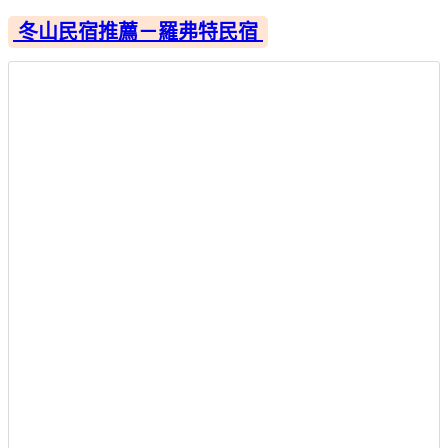
冬山民宿推薦－羅弗特民宿