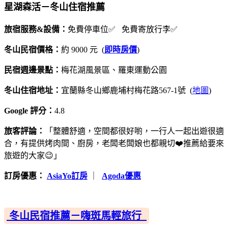
星湖森活－冬山住宿推薦
旅宿服務&設備：
免費停車位✅ 免費寄放行李✅
冬山民宿價格：
約 9000 元 (
即時房價
)
民宿週邊景點：
梅花湖風景區、羅東運動公園
冬山住宿地址：
宜蘭縣冬山鄉鹿埔村梅花路567-1號 (
地圖
)
Google 評分：
4.8
旅客評論：
「整體舒適，空間都很好喲，一行人一起出遊很適
合，有提供烤肉間、廚房，老闆老闆娘也都親切❤️推薦給要來
旅遊的大家😉」
訂房優惠：
AsiaYo訂房
｜
Agoda優惠
冬山民宿推薦－嗨斑馬輕旅行