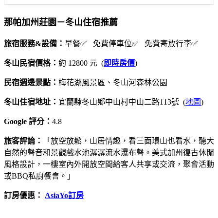
那帕加州莊園－冬山住宿推薦
旅宿服務&設備：
早餐✅ 免費停車位✅ 免費寄放行李✅
冬山民宿價格：
約 12800 元 (
即時房價
)
民宿週邊景點：
梅花湖風景區、冬山河森林公園
冬山住宿地址：
宜蘭縣冬山鄉中山村中山二路113號 (
地圖
)
Google 評分：
4.8
旅客評論：
「放空放鬆，山居情趣，看三面環山也看水，聽大
自然的聲音和景觀戲水池潺潺流水瀑布聲。美式加州復古休閒
風格設計，一樓室內外開放空間給客人共享或交流，聚會活動
或BBQ私廚餐會。」
訂房優惠：
AsiaYo訂房