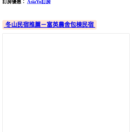
訂房優惠：
AsiaYo訂房
冬山民宿推薦－富英農舍包棟民宿