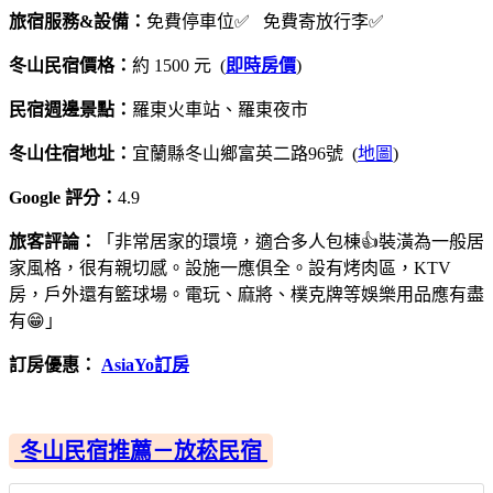
旅宿服務&設備：
免費停車位✅ 免費寄放行李✅
冬山民宿價格：
約 1500 元 (
即時房價
)
民宿週邊景點：
羅東火車站、羅東夜市
冬山住宿地址：
宜蘭縣冬山鄉富英二路96號 (
地圖
)
Google 評分：
4.9
旅客評論：
「非常居家的環境，適合多人包棟👍裝潢為一般居
家風格，很有親切感。設施一應俱全。設有烤肉區，KTV
房，戶外還有籃球場。電玩、麻將、樸克牌等娛樂用品應有盡
有😁」
訂房優惠：
AsiaYo訂房
冬山民宿推薦－放菘民宿