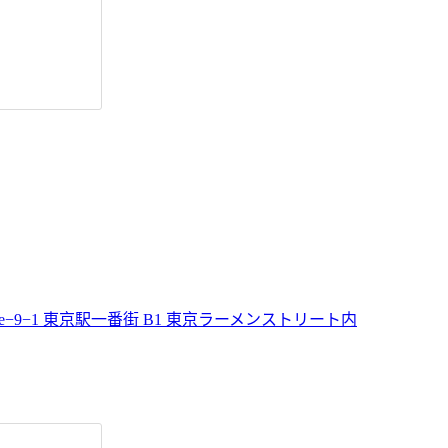
hi, 1 Chome−9−1 東京駅一番街 B1 東京ラーメンストリート内