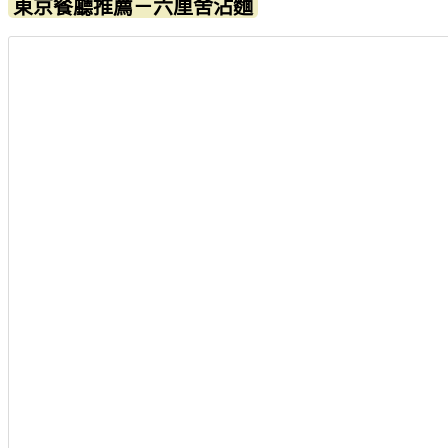
東京餐廳推薦－六厘舍沾麵