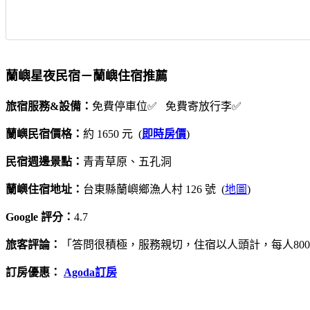
蘭嶼星夜民宿－蘭嶼住宿推薦
旅宿服務&設備：
免費停車位✅ 免費寄放行李✅
蘭嶼民宿價格：
約 1650 元 (
即時房價
)
民宿週邊景點：
青青草原、五孔洞
蘭嶼住宿地址：
台東縣蘭嶼鄉漁人村 126 號 (
地圖
)
Google 評分：
4.7
旅客評論：
「答問很積極，服務親切，住宿以人頭計，每人80
訂房優惠：
Agoda訂房