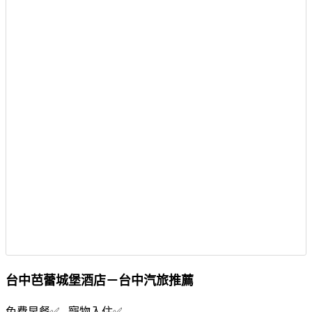
台中芭蕾城堡酒店－台中汽旅推薦
免費早餐✅ 寵物入住✅