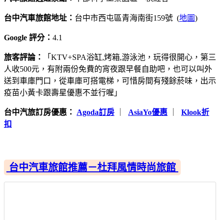
台中汽車旅館地址：
台中市西屯區青海南街159號 (
地圖
)
Google 評分：
4.1
旅客評論：
「KTV+SPA浴缸,烤箱,游泳池，玩得很開心，第三
人收500元，有附兩份免費的宵夜跟早餐自助吧，也可以叫外
送到車庫門口，從車庫可搭電梯，可惜房間有殘餘菸味，出示
疫苗小黃卡跟壽星優惠不並行喔」
台中汽旅訂房優惠：
Agoda訂房
｜
AsiaYo優惠
｜
Klook折
扣
台中汽車旅館推薦－杜拜風情時尚旅館