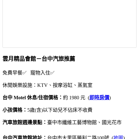
雲月精品會館－台中汽旅推薦
免費早餐✅ 寵物入住✅
休閒娛樂設施：KTV、按摩浴缸、蒸氣室
台中 Motel 休息/住宿價格：
約 1980 元 (
即時房價
)
小孩價格：
5歲(含)以下幼兒不佔床不收費
汽車旅館週邊景點：
臺中市纖維工藝博物館、國光花市
台中汽車旅館地址：
台中市大里區勝利二路100號 (
地圖
)