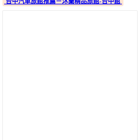
台中汽車旅館推薦－沐蘭精品旅館-台中館