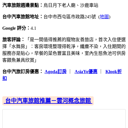
汽車旅館週邊景點：
烏日月下老人廟、沙鹿車站
台中汽車旅館地址：
台中市西屯區市政路245號 (
地圖
)
Google 評分：
4.1
旅客評論：
「是一間值得推薦的寵物友善旅店，首次入住便選
擇「水舞房」：客房環境整理得乾淨，纖塵不染，入住期間的
服務亦是貼心，早餐的菜色豐富且美味，室內生態魚池可供房
客餵魚兼具欣賞」
台中汽旅訂房優惠：
Agoda訂房
｜
AsiaYo優惠
｜
Klook折
扣
台中汽車旅館推薦－雲河概念旅館