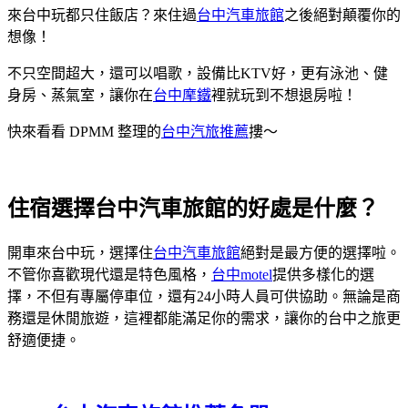
來台中玩都只住飯店？來住過
台中汽車旅館
之後絕對顛覆你的
想像！
不只空間超大，還可以唱歌，設備比KTV好，更有泳池、健
身房、蒸氣室，讓你在
台中摩鐵
裡就玩到不想退房啦！
快來看看 DPMM 整理的
台中汽旅推薦
摟～
住宿選擇台中汽車旅館的好處是什麼？
開車來台中玩，選擇住
台中汽車旅館
絕對是最方便的選擇啦。
不管你喜歡現代還是特色風格，
台中motel
提供多樣化的選
擇，不但有專屬停車位，還有24小時人員可供協助。無論是商
務還是休閒旅遊，這裡都能滿足你的需求，讓你的台中之旅更
舒適便捷。