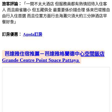
旅客評論：
「一間不太大酒店 但服務員都有熱情招待入住客
人 而且麻雀雖小 但五藏俱全 最重要係价錢合理 係來巴堤雅自
由行入住首選 而且位置方面行去海灘只須大約三分鈡酒店早
餐好食」
訂房優惠：
Agoda訂房
芭達雅住宿推薦－芭達雅格蘭德中心空間飯店
Grande Centre Point Space Pattaya