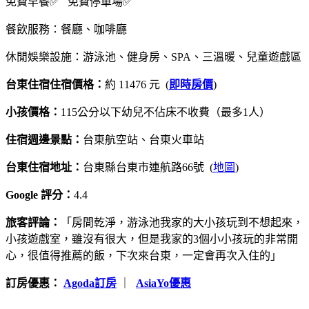
免費早餐✅ 免費停車場✅
餐飲服務：餐廳、咖啡廳
休閒娛樂設施：游泳池、健身房、SPA、三溫暖、兒童遊戲區
台東住宿住宿價格：
約 11476 元 (
即時房價
)
小孩價格：
115公分以下幼兒不佔床不收費（最多1人）
住宿週邊景點：
台東航空站、台東火車站
台東住宿地址：
台東縣台東市連航路66號 (
地圖
)
Google 評分：
4.4
旅客評論：
「房間乾淨，游泳池我家的大小孩玩到不想起來，
小孩遊戲室，雖沒有很大，但是我家的3個小小孩玩的非常開
心，很值得推薦的飯，下次來台東，一定會再次入住的」
訂房優惠：
Agoda訂房
｜
AsiaYo優惠