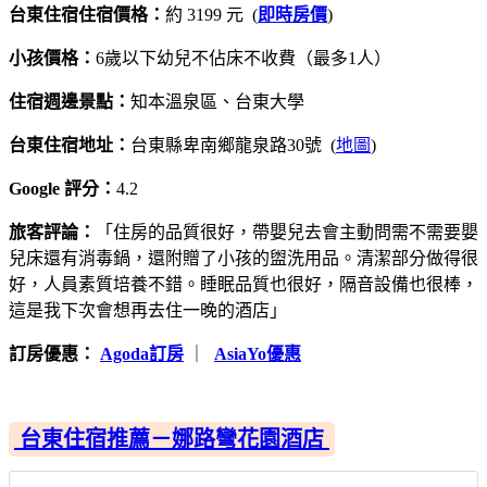
台東住宿住宿價格：
約 3199 元 (
即時房價
)
小孩價格：
6歲以下幼兒不佔床不收費（最多1人）
住宿週邊景點：
知本溫泉區、台東大學
台東住宿地址：
台東縣卑南鄉龍泉路30號 (
地圖
)
Google 評分：
4.2
旅客評論：
「住房的品質很好，帶嬰兒去會主動問需不需要嬰
兒床還有消毒鍋，還附贈了小孩的盥洗用品。清潔部分做得很
好，人員素質培養不錯。睡眠品質也很好，隔音設備也很棒，
這是我下次會想再去住一晚的酒店」
訂房優惠：
Agoda訂房
｜
AsiaYo優惠
台東住宿推薦－娜路彎花園酒店