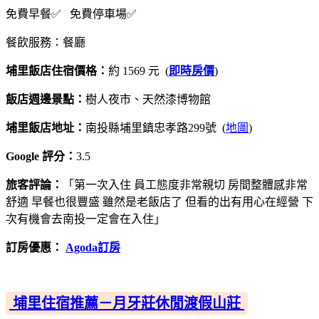
免費早餐✅ 免費停車場✅
餐飲服務：餐廳
埔里飯店住宿價格：
約 1569 元 (
即時房價
)
飯店週邊景點：
樹人夜市、天然漆博物館
埔里飯店地址：
南投縣埔里鎮忠孝路299號 (
地圖
)
Google 評分：
3.5
旅客評論：
「第一次入住 員工態度非常親切 房間整體感非常
舒適 早餐也很豐盛 雖然是老飯店了 但看的出有用心在經營 下
次有機會去南投一定會在入住」
訂房優惠：
Agoda訂房
埔里住宿推薦－月牙莊休閒渡假山莊