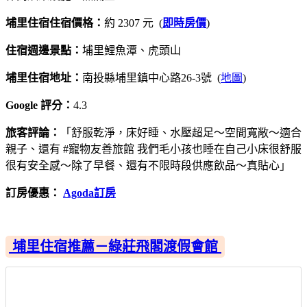
埔里住宿住宿價格：
約 2307 元 (
即時房價
)
住宿週邊景點：
埔里鯉魚潭、虎頭山
埔里住宿地址：
南投縣埔里鎮中心路26-3號 (
地圖
)
Google 評分：
4.3
旅客評論：
「舒服乾淨，床好睡、水壓超足～空間寬敞～適合
親子、還有 #寵物友善旅館 我們毛小孩也睡在自己小床很舒服
很有安全感～除了早餐、還有不限時段供應飲品～真貼心」
訂房優惠：
Agoda訂房
埔里住宿推薦－綠莊飛閣渡假會館