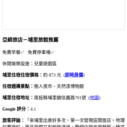
亞締旅店－埔里旅館推薦
免費早餐✅ 免費停車場✅
休閒娛樂設施：兒童遊戲區
埔里住宿住宿價格：
約 873 元 (
即時房價
)
住宿週邊景點：
樹人夜市、天然漆博物館
埔里住宿地址：
南投縣埔里鎮信義路701號 (
地圖
)
Google 評分：
4.1
旅客評論：
「來埔里出差好多次，第一次發現這間旅店。地理