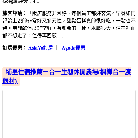
Google 評分：
4.1
旅客評論：
「飯店服務非常好，每個員工都好客氣。早餐如同
評論上說的非常好又多元性，甜點蛋糕真的很好吃，一點也不
柴。房間乾淨度非常好，有如新的一樣，水壓很大，住在裡面
都不想走了，值得再回顧！」
訂房優惠：
AsiaYo訂房
｜
Agoda優惠
埔里住宿推薦－台一生態休閒農場(楓樺台一渡
假村)