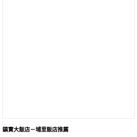
鎮寶大飯店－埔里飯店推薦