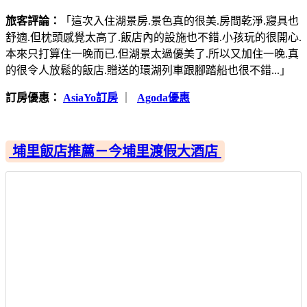
旅客評論：
「這次入住湖景房.景色真的很美.房間乾淨.寢具也
舒適.但枕頭感覺太高了.飯店內的設施也不錯.小孩玩的很開心.
本來只打算住一晚而已.但湖景太過優美了.所以又加住一晚.真
的很令人放鬆的飯店.贈送的環湖列車跟腳踏船也很不錯...」
訂房優惠：
AsiaYo訂房
｜
Agoda優惠
埔里飯店推薦－今埔里渡假大酒店