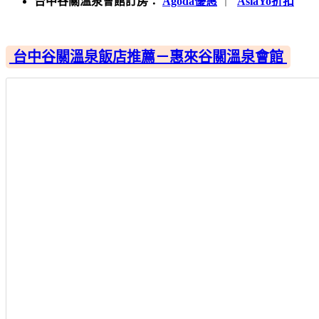
台中谷關溫泉會館訂房：
Agoda優惠
｜
AsiaYo折扣
台中谷關溫泉飯店推薦－惠來谷關溫泉會館