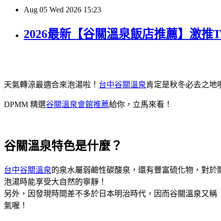
Aug
05
Wed
2026
15:23
2026最新【谷關溫泉飯店推薦】激推
天氣轉涼最適合來泡湯啦！
台中谷關溫泉
肯定是秋冬必去之地
DPMM 精選
谷關溫泉會館推薦
給你，立馬來看！
谷關溫泉特色是什麼？
台中谷關溫泉
的泉水屬弱鹼性碳酸泉，還有豐富硫化物，對於
泡湯時能享受大自然的寧靜！
另外，因發現時間差不多於日本明治時代，因而谷關溫泉又稱
氣喔！