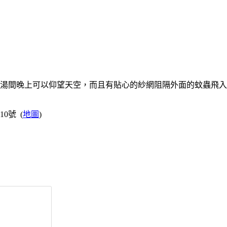
湯間晚上可以仰望天空，而且有貼心的紗網阻隔外面的蚊蟲飛入
0號 (
地圖
)