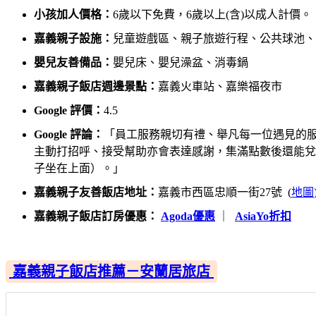
小孩加人價格：
6歲以下免費，6歲以上(含)以成人計價。
嘉義親子設施：
兒童遊戲區、親子旅遊行程、公共球池、
嬰兒友善備品：
嬰兒床、嬰兒澡盆、消毒鍋
嘉義親子飯店週邊景點：
嘉義火車站、嘉樂福夜市
Google 評價：
4.5
Google 評論：
「員工服務親切有禮、舉凡每一位遇見的
主動打招呼、接受幫助亦會表達感謝，集滿點數後還能兌
子坐在上面）。」
嘉義親子友善飯店地址：
嘉義市西區忠順一街27號 (
地圖
嘉義親子飯店訂房優惠：
Agoda優惠
｜
AsiaYo折扣
嘉義親子飯店推薦－安蘭居旅店