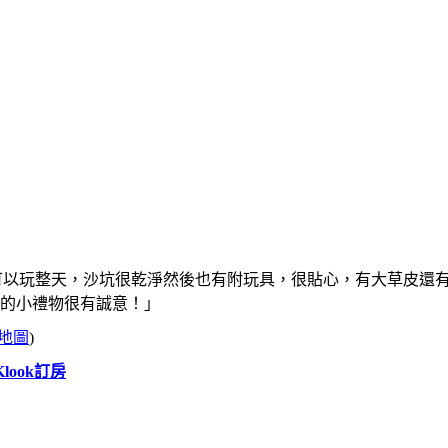
可以玩整天，沙坑很乾淨然後也有附玩具，很貼心，有大草皮還
的小禮物很有誠意！」
地圖
)
Klook訂房