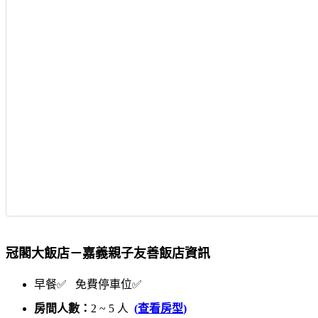
冠閣大飯店－嘉義親子友善飯店資訊
早餐✅ 免費停車位✅
房間人數：
2 ~ 5 人
(
查看房型
)