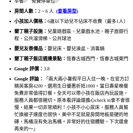
早餐✅ 免費停車位✅
房間人數：
2 ~ 6 人
(查看房型)
小孩加人價格：
6歲以下幼兒不佔床不收費（最多1人）
墾丁親子設施：
兒童遊戲區、兒童戲水池、親子旅遊行
程、公共溜滑梯、公共球池
嬰兒友善備品：
嬰兒床、嬰兒澡盆、消毒鍋
墾丁親子飯店週邊景點：
恆春古城西門、恆春古城東門
Google 評價：
3.8
Google 評論：
「兩大兩小暑假平日入住一晚，在官方訂
精英客房4200，選用生日優惠折抵1000。當日壽星晚餐
免費非常值得訂餐。全天可以帶小孩在飯店內玩設施，
服務人員都很親切。原本看評論還擔心check in會不會很
慢，結果一切非常順利！小孩不小心尿床，服務人員幫
忙換被子速度也很快。美中不足就是房間地板是硬的地
磚，馬桶沒有免治馬桶。非常好的住宿體驗，下次還會
再來的～」