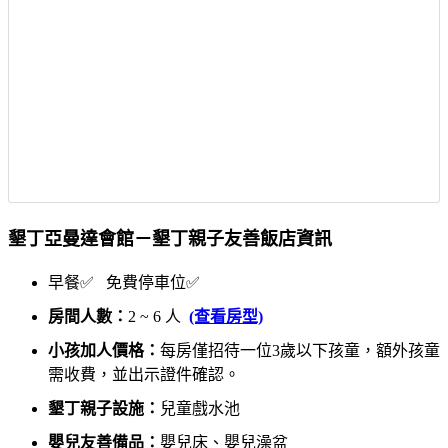
墾丁亞曼達會館－墾丁親子友善飯店資訊
早餐✅ 免費停車位✅
房間人數：
2 ~ 6 人
(查看房型)
小孩加人價格：
每房僅招待一位3歲以下孩童，額外孩童
需收費，並出示證件確認。
墾丁親子設施：
兒童戲水池
嬰兒友善備品：
嬰兒床、嬰兒澡盆