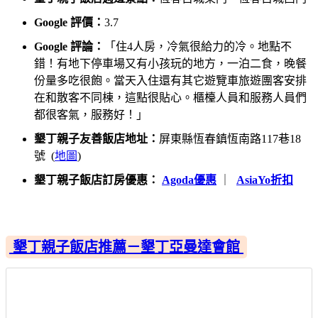
Google 評價：
3.7
Google 評論：
「住4人房，冷氣很給力的冷。地點不
錯！有地下停車場又有小孩玩的地方，一泊二食，晚餐
份量多吃很飽。當天入住還有其它遊覽車旅遊團客安排
在和散客不同棟，這點很貼心。櫃檯人員和服務人員們
都很客氣，服務好！」
墾丁親子友善飯店地址：
屏東縣恆春鎮恆南路117巷18
號 (
地圖
)
墾丁親子飯店訂房優惠：
Agoda優惠
｜
AsiaYo折扣
墾丁親子飯店推薦－墾丁亞曼達會館