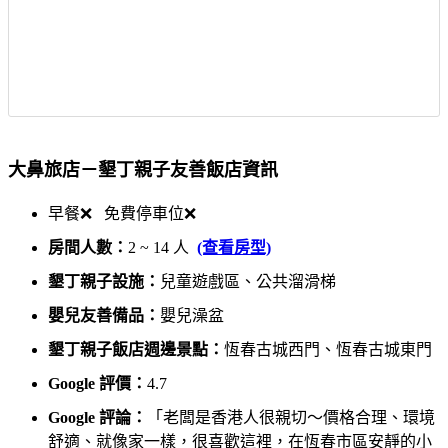
大鼻旅店－墾丁親子友善飯店資訊
早餐❌ 免費停車位❌
房間人數：
2 ~ 14 人
(查看房型)
墾丁親子設施：
兒童遊戲區、公共溜滑梯
嬰兒友善備品：
嬰兒澡盆
墾丁親子飯店週邊景點：
恆春古城西門、恆春古城東門
Google 評價：
4.7
Google 評論：
「老闆是香港人很親切～價格合理、環境
舒適、就像家一樣，很喜歡這裡，在恆春市區安靜的小