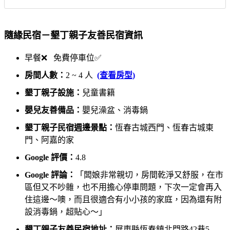
隨緣民宿－墾丁親子友善民宿資訊
早餐❌ 免費停車位✅
房間人數：
2 ~ 4 人
(查看房型)
墾丁親子設施：
兒童書籍
嬰兒友善備品：
嬰兒澡盆、消毒鍋
墾丁親子民宿週邊景點：
恆春古城西門、恆春古城東
門、阿嘉的家
Google 評價：
4.8
Google 評論：
「闆娘非常親切，房間乾淨又舒服，在市
區但又不吵雜，也不用擔心停車問題，下次一定會再入
住這邊～噢，而且很適合有小小孩的家庭，因為還有附
設消毒鍋，超貼心～」
墾丁親子友善民宿地址：
屏東縣恆春鎮北門路42巷5