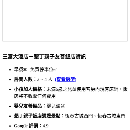
三富大酒店－墾丁親子友善飯店資訊
早餐❌ 免費停車位✅
房間人數：
2 ~ 4 人
(查看房型)
小孩加人價格：
未滿6歲之兒童使用客房內現有床鋪，飯
店將不收取任何費用
嬰兒友善備品：
嬰兒澡盆
墾丁親子飯店週邊景點：
恆春古城西門、恆春古城東門
Google 評價：
4.9