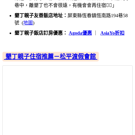
巷中，離墾丁也不會很遠，有機會會再住宿👍🏻」
墾丁親子友善飯店地址：
屏東縣恆春鎮恆南路194巷58
號 (
地圖
)
墾丁親子飯店訂房優惠：
Agoda優惠
｜
AsiaYo折扣
墾丁親子住宿推薦－松平渡假會館