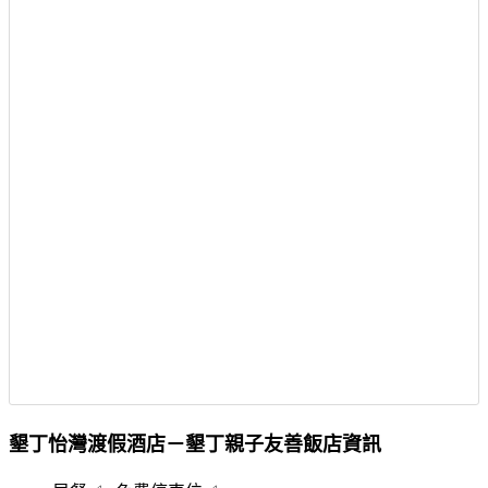
墾丁怡灣渡假酒店－墾丁親子友善飯店資訊