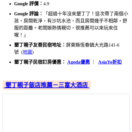
Google 評價：
4.9
Google 評論：
「超過十年沒來墾丁了！這次帶了兩個小
孩，房間乾淨，有沙坑水池，而且房間幾乎不相鄰，舒
服的距離。老闆娘熱情親切，很推薦可以來玩來住
喔！」
墾丁親子友善民宿地址：
屏東縣恆春鎮大光路141-6
號 (
地圖
)
墾丁親子民宿訂房優惠：
Agoda優惠
｜
AsiaYo折扣
墾丁親子飯店推薦－三富大酒店