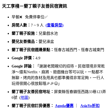
天工享棧－墾丁親子友善民宿資訊
早餐❌ 免費停車位✅
房間人數：
7 ~ 9 人
(查看房型)
墾丁親子設施：
兒童戲水池
嬰兒友善備品：
嬰兒澡盆
墾丁親子民宿週邊景點：
恆春古城西門、恆春古城東門
Google 評價：
4.9
Google 評論：
「謝謝老闆親切的招待，民宿環境非常乾
淨～還有Netflix、麻將、遊戲機台等可以玩，一點都不
無聊，烤肉的食材及用具也都準備得非常足夠，一行人
玩得很開心很放鬆哦🎉🎉😆」
墾丁親子友善民宿地址：
屏東縣恆春鎮恆西路33巷123弄
6號 (
地圖
)
墾丁親子民宿訂房優惠：
Agoda優惠
｜
AsiaYo折扣