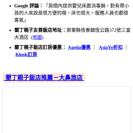
Google 評論：
「房間內提供嬰兒床跟消毒鍋，對有帶小
孩的人來說是很方便的哦，床也很大。服務人員也都很
客氣」
墾丁親子友善飯店地址：
屏東縣恆春鎮恆公路372號三富
大酒店 (
地圖
)
墾丁親子飯店訂房優惠：
Agoda優惠
｜
AsiaYo折扣
｜
Klook訂房
墾丁親子飯店推薦－大鼻旅店