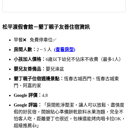
松平渡假會館－墾丁親子友善住宿資訊
早餐❌ 免費停車位✅
房間人數：
2 ~ 5 人
(查看房型)
小孩加人價格：
6歲以下幼兒不佔床不收費（最多1人）
嬰兒友善備品：
嬰兒澡盆
墾丁親子住宿週邊景點：
恆春古城西門、恆春古城東
門、阿嘉的家
Google 評價：
4.8
Google 評論：
「房間乾淨整潔，讓人可以放鬆、盡情度
假的好民宿，闆娘貼心準備餅乾飲料水果泡麵，完全不
怕客人吃，距離墾丁也很近，包棟還能烤肉唱卡拉OK，
超級推薦👍」