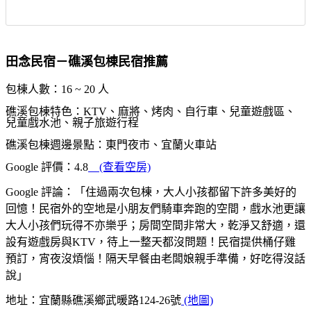
田念民宿－礁溪包棟民宿推薦
包棟人數：16 ~ 20 人
礁溪包棟特色：KTV、麻將、烤肉、自行車、兒童遊戲區、
兒童戲水池、親子旅遊行程
礁溪包棟週邊景點：東門夜市、宜蘭火車站
Google 評價：4.8
(查看空房)
Google 評論：「住過兩次包棟，大人小孩都留下許多美好的
回憶！民宿外的空地是小朋友們騎車奔跑的空間，戲水池更讓
大人小孩們玩得不亦樂乎；房間空間非常大，乾淨又舒適，還
設有遊戲房與KTV，待上一整天都沒問題！民宿提供桶仔雞
預訂，宵夜沒煩惱！隔天早餐由老闆娘親手準備，好吃得沒話
說」
地址：宜蘭縣礁溪鄉武暖路124-26號
(地圖)