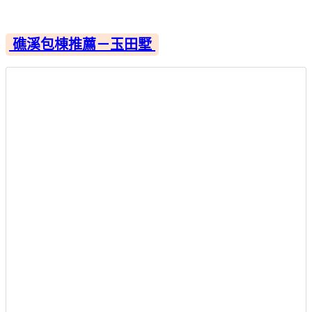
礁溪包棟推薦－玉田墅