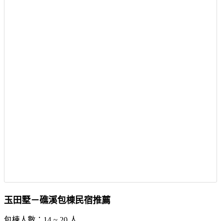
玉田墅－礁溪包棟民宿推薦
包棟人數：14 ~ 20 人