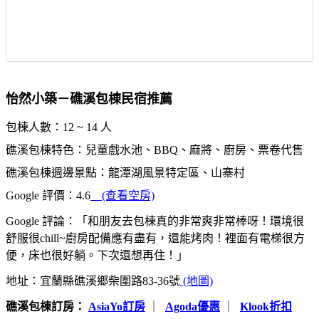
怡然小築－礁溪包棟民宿推薦
包棟人數：12 ~ 14 人
礁溪包棟特色：兒童戲水池、BBQ、麻將、廚房、票卷代售
礁溪包棟週邊景點：龍潭湖風景特定區、山寨村
Google 評價：4.6
(查看空房)
Google 評論：「和朋友去包棟真的非常爽非常棒呀！環境很
舒服很chill~廚房配備應有盡有，還能烤肉！裡面有電梯很方
便，床也很好躺。下次還想再住！」
地址：宜蘭縣礁溪鄉柴圍路83-36號
(地圖)
礁溪包棟訂房：
AsiaYo訂房
｜
Agoda優惠
｜
Klook折扣