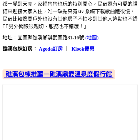
都ㄧ覺到天亮，家裡狗狗也玩的特別開心，民宿還有可愛的貓
貓來迎接大家入住，唯一缺點只有ktv 系統下載歌曲跑很慢，
民宿比較邊間戶外也沒有其他房子不怕吵到其他人這點也不錯
👍🏻另外闆娘很親切、服務也不錯哦！」
地址：宜蘭縣礁溪鄉淇武蘭路81-16號
(地圖)
礁溪包棟訂房：
Agoda訂房
｜
Klook優惠
礁溪包棟推薦－礁溪鼎愛溫泉度假行館