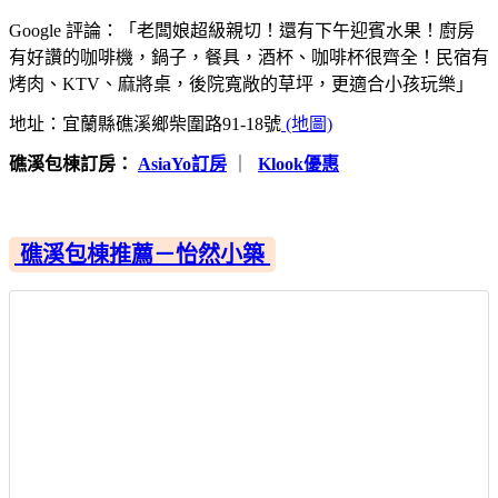
Google 評論：「老闆娘超級親切！還有下午迎賓水果！廚房
有好讚的咖啡機，鍋子，餐具，酒杯、咖啡杯很齊全！民宿有
烤肉、KTV、麻將桌，後院寬敞的草坪，更適合小孩玩樂」
地址：宜蘭縣礁溪鄉柴圍路91-18號
(地圖)
礁溪包棟訂房：
AsiaYo訂房
｜
Klook優惠
礁溪包棟推薦－怡然小築