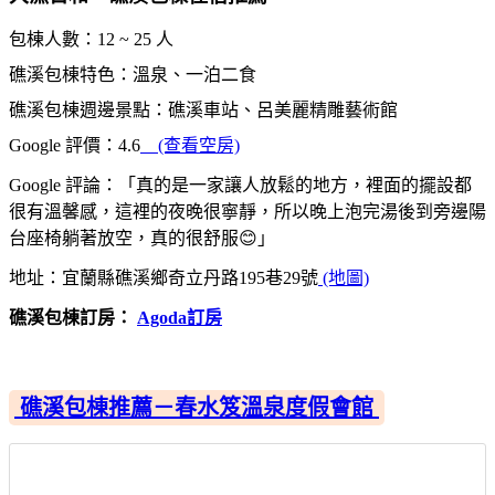
包棟人數：12 ~ 25 人
礁溪包棟特色：溫泉、一泊二食
礁溪包棟週邊景點：礁溪車站、呂美麗精雕藝術館
Google 評價：4.6
(查看空房)
Google 評論：「真的是一家讓人放鬆的地方，裡面的擺設都
很有溫馨感，這裡的夜晚很寧靜，所以晚上泡完湯後到旁邊陽
台座椅躺著放空，真的很舒服😊」
地址：宜蘭縣礁溪鄉奇立丹路195巷29號
(地圖)
礁溪包棟訂房：
Agoda訂房
礁溪包棟推薦－春水笈溫泉度假會館