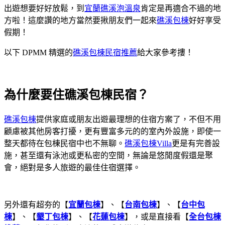
出遊想要好好放鬆，到
宜蘭礁溪泡溫泉
肯定是再適合不過的地
方啦！這麼讚的地方當然要揪朋友們一起來
礁溪包棟
好好享受
假期！
以下 DPMM 精選的
礁溪包棟民宿推薦
給大家參考摟！
為什麼要住礁溪包棟民宿？
礁溪包棟
提供家庭或朋友出遊最理想的住宿方案了，不但不用
顧慮被其他房客打擾，更有豐富多元的的室內外設施，即使一
整天都待在包棟民宿中也不無聊。
礁溪包棟Villa
更是有完善設
施，甚至還有泳池或更私密的空間，無論是悠閒度假還是聚
會，絕對是多人旅遊的最佳住宿選擇。
另外還有超夯的【
宜蘭包棟
】、【
台南包棟
】、【
台中包
棟
】、【
墾丁包棟
】、【
花蓮包棟
】，或是直接看【
全台包棟