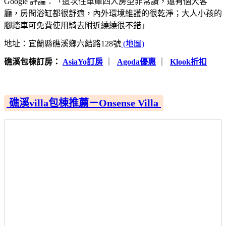
Google 評論：「這次住車庫四人房型非常讚，還有個大客
廳，房間浴缸都很舒適，內外環境維護的很乾淨；大人小孩的
腳踏車可免費使用騎去附近繞繞很不錯」
地址：宜蘭縣礁溪鄉六結路128號
(地圖)
礁溪包棟訂房：
AsiaYo訂房
｜
Agoda優惠
｜
Klook折扣
礁溪villa包棟推薦－Onsense Villa