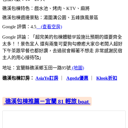
礁溪包棟特色：戲水池、烤肉、KTV、麻將
礁溪包棟週邊景點：湯圍溝公園、五峰旗風景區
Google 評價：4.5
(查看空房)
Google 評論：「超完美的包棟體驗💯設施比預期的還要齊全
太多！！景色宜人 還有兩隻可愛狗勾療癒大家😍老闆人超好
下午茶跟早餐也都好讚，去過就會賴著不想走 非常感謝民宿
主人的用心接待🥰」
地址：宜蘭縣礁溪鄉玉田一路95號
(地圖)
礁溪包棟訂房：
AsiaYo訂房
｜
Agoda優惠
｜
Klook折扣
礁溪包棟推薦－宜蘭 81 輕旅 boat