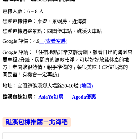
包棟人數：6 ~ 8 人
礁溪包棟特色：桌遊、景觀房、近海攤
礁溪包棟週邊景點：四圍堡車站、礁溪火車站
Google 評價：4.9
(查看空房)
Google 評論：「住宿地點非常安靜清幽，離看日出的海灘只
要車程2分鐘，房間真的無敵乾淨，可以好好放鬆休息的地
方！老闆娘很熱情，親手準備的早餐很美味！CP值很高的一
間民宿！有機會一定再訪」
地址：宜蘭縣礁溪鄉大塭路39-10號
(地圖)
礁溪包棟訂房：
AsiaYo訂房
｜
Agoda優惠
礁溪包棟推薦－北海稻