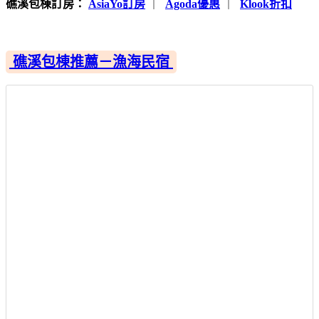
礁溪包棟訂房：
AsiaYo訂房
｜
Agoda優惠
｜
Klook折扣
礁溪包棟推薦－漁海民宿