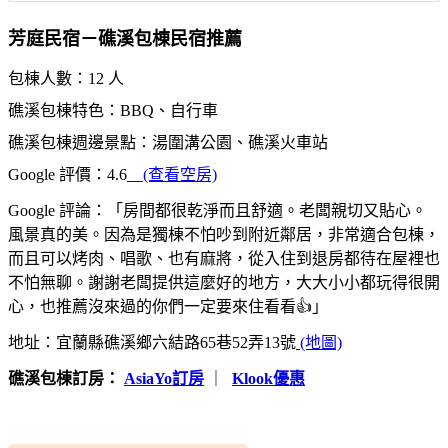
芳庭民宿－礁溪包棟民宿推薦
包棟人數：12 人
礁溪包棟特色：BBQ、自行車
礁溪包棟週邊景點：湯圍溝公園、礁溪火車站
Google 評價：4.6
(查看空房)
Google 評論：「房間都很乾淨而且舒適。老闆親切又貼心。
風景真的美。因為是獨棟不怕吵到附近鄰居，非常適合包棟，
而且可以烤肉、唱歌、也有麻將，從入住到退房都待在屋裡也
不怕無聊。謝謝老闆提供這麼好的地方，大大小小都玩得很開
心，也推薦沒來過的你們一定要來住看看👍」
地址：宜蘭縣礁溪鄉六結路65巷52弄13號
(地圖)
礁溪包棟訂房：
AsiaYo訂房
｜
Klook優惠