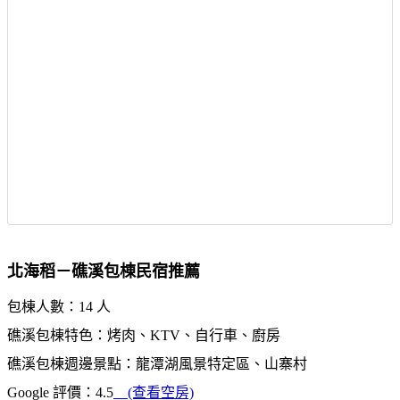
北海稻－礁溪包棟民宿推薦
包棟人數：14 人
礁溪包棟特色：烤肉、KTV、自行車、廚房
礁溪包棟週邊景點：龍潭湖風景特定區、山寨村
Google 評價：4.5
(查看空房)