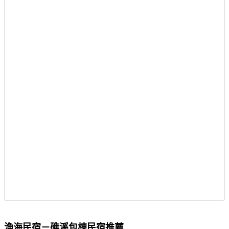
漁海民宿－礁溪包棟民宿推薦