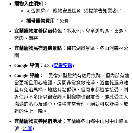
寵物入住須知：
可否進房✅ 寵物安置區❌ 須提前告知業者✅
攜帶寵物費用：
免費
宜蘭寵物友善民宿特色：
戲水池、兒童遊戲區、桌遊、
烤肉、麻將
宜蘭寵物民宿週邊景點：
梅花湖風景區、冬山河森林公
園
Google 評價：
4.8
(查看空房)
Google 評論：
「民宿外型雖然有歲月痕跡，但內部有適
當更新且用心維護，房間非常寬敞乾淨，浴室乾濕分離
且有免治馬桶，地點有點偏僻，但開車都還能接受，附
近住戶不多所以很安靜。對寵物也很友善，能感受主人
滿滿的貼心及熱心，價格非常合理，絕對可以舒適、放
鬆的住上一晚。」
宜蘭寵物友善民宿地址：
宜蘭縣冬山鄉中山村中山路36
號 (
地圖
)