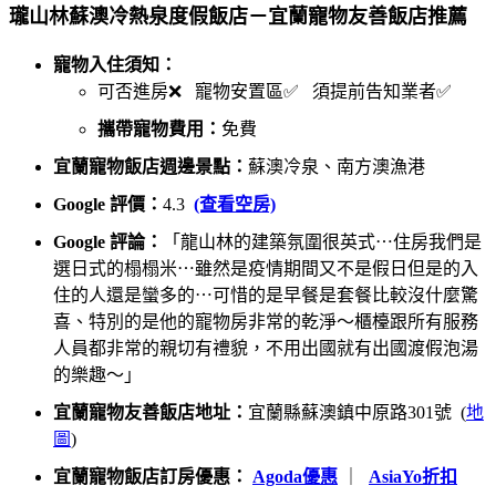
瓏山林蘇澳冷熱泉度假飯店－宜蘭寵物友善飯店推薦
寵物入住須知：
可否進房❌ 寵物安置區✅ 須提前告知業者✅
攜帶寵物費用：
免費
宜蘭寵物飯店週邊景點：
蘇澳冷泉、南方澳漁港
Google 評價：
4.3
(查看空房)
Google 評論：
「龍山林的建築氛圍很英式⋯住房我們是
選日式的榻榻米⋯雖然是疫情期間又不是假日但是的入
住的人還是蠻多的⋯可惜的是早餐是套餐比較沒什麼驚
喜、特別的是他的寵物房非常的乾淨～櫃檯跟所有服務
人員都非常的親切有禮貌，不用出國就有出國渡假泡湯
的樂趣～」
宜蘭寵物友善飯店地址：
宜蘭縣蘇澳鎮中原路301號 (
地
圖
)
宜蘭寵物飯店訂房優惠：
Agoda優惠
｜
AsiaYo折扣