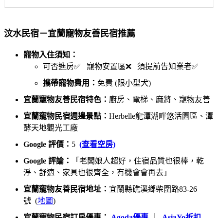
汶水民宿－宜蘭寵物友善民宿推薦
寵物入住須知：
可否進房✅ 寵物安置區❌ 須提前告知業者✅
攜帶寵物費用：
免費 (限小型犬)
宜蘭寵物友善民宿特色：
廚房、電梯、麻將、寵物友善
宜蘭寵物民宿週邊景點：
Herbelle龍潭湖畔悠活園區、潭
酵天地觀光工廠
Google 評價：
5
(查看空房)
Google 評論：
「老闆娘人超好，住宿品質也很棒，乾
淨、舒適、家具也很齊全，有機會會再去」
宜蘭寵物友善民宿地址：
宜蘭縣礁溪鄉柴圍路83-26
號 (
地圖
)
宜蘭寵物民宿訂房優惠：
Agoda優惠
｜
AsiaYo折扣