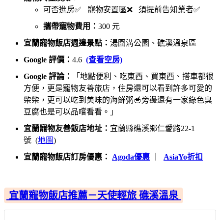
可否進房✅ 寵物安置區❌ 須提前告知業者✅
攜帶寵物費用：
300 元
宜蘭寵物飯店週邊景點：
湯圍溝公園、礁溪溫泉區
Google 評價：
4.6
(查看空房)
Google 評論：
「地點便利、吃東西、買東西、搭車都很
方便，更是寵物友善旅店，住房還可以看到許多可愛的
柴柴，更可以吃到美味的海鮮粥🥣旁邊還有一家綠色臭
豆腐也是可以品嚐看看。」
宜蘭寵物友善飯店地址：
宜蘭縣礁溪鄉仁愛路22-1
號 (
地圖
)
宜蘭寵物飯店訂房優惠：
Agoda優惠
｜
AsiaYo折扣
宜蘭寵物飯店推薦－天使輕旅 礁溪溫泉