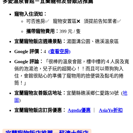
多愛溫泉會館－宜蘭寵物友善飯店推薦
寵物入住須知：
可否進房✅ 寵物安置區❌ 須提前告知業者✅
攜帶寵物費用：
399 元 / 隻
宜蘭寵物飯店週邊景點：
湯圍溝公園、礁溪溫泉區
Google 評價：
4
(查看空房)
Google 評論：
「很棒的溫泉會館，樓中樓的４人房及寬
倘的泡湯池，兒子玩的超開心！！而且可以帶狗狗入
住，會館很貼心的準備了寵物用的撿便袋及黏毛的捲
筒！」
宜蘭寵物友善飯店地址：
宜蘭縣礁溪鄉仁愛路50號 (
地
圖
)
宜蘭寵物飯店訂房優惠：
Agoda優惠
｜
AsiaYo折扣