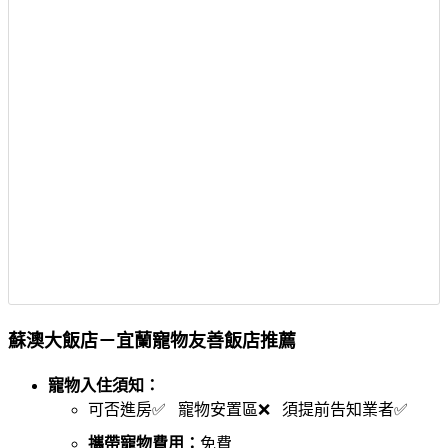
蘇澳大飯店－宜蘭寵物友善飯店推薦
寵物入住須知：
可否進房✅ 寵物安置區❌ 須提前告知業者✅
攜帶寵物費用：
免費