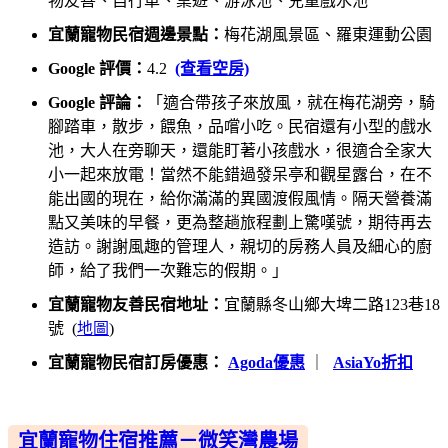
物友善、自行車、桌遊、游泳池、兒童戲水池
宜蘭寵物民宿週邊景點：
梅花湖風景區、羅東運動公園
Google 評價：
4.2
(查看空房)
Google 評論：
「適合帶孩子來放風，就在梅花湖旁，騎
腳踏車，散步，餵魚，品嚐小吃。民宿還有小型的戲水
池，大人在旁聊天，還能盯著小孩戲水，很適合全家大
小一起來放電！當然不能錯過發呆亭和觀星露台，在不
能出國的現在，給你滿滿的異國渡假風情。隔天營養滿
點又美味的早餐，更為整趟旅程劃上驚嘆號，期待再去
造訪。謝謝風趣的管理人，親切的房務人員及細心的廚
師，給了我們一次難忘的假期。」
宜蘭寵物友善民宿地址：
宜蘭縣冬山鄉大埤二路123巷18
號 (
地圖
)
宜蘭寵物民宿訂房優惠：
Agoda優惠
｜
AsiaYo折扣
宜蘭寵物住宿推薦－微笑灣農場