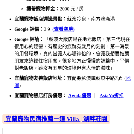
攜帶寵物押金：
2000 元 / 房
宜蘭寵物飯店週邊景點：
蘇澳冷泉、南方澳漁港
Google 評價：
3.9
(查看空房)
Google 評論：
「蘇澳大飯店是在地老飯店，第三代現在
很用心的經營，有歷史的痕跡有歲月的刻劃，第一海景
的用餐環境，真的蠻讓人心曠神怡的，會讓我想要推薦
朋友來這裡住宿用餐，很多地方正慢慢的調整中，平價
對老飯店，雖沒有五星的環境但有人情的滋味」
宜蘭寵物友善飯店地址：
宜蘭縣蘇澳鎮蘇東中路7號 (
地
圖
)
宜蘭寵物飯店訂房優惠：
Agoda優惠
｜
AsiaYo折扣
宜蘭寵物民宿推薦－道 Villa | 湖畔莊園