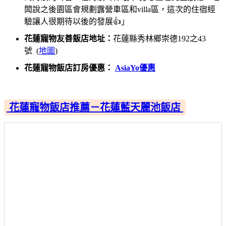
闆說之後園區會規劃露營車區和villa區，這次的住宿經
驗讓人很期待以後的發展👍」
花蓮寵物友善飯店地址：
花蓮縣秀林鄉崇德192之43
號 (
地圖
)
花蓮寵物飯店訂房優惠：
AsiaYo優惠
花蓮寵物飯店推薦－花蓮藍天麗池飯店