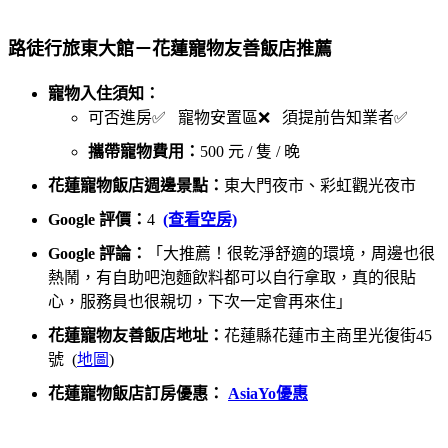
路徒行旅東大館－花蓮寵物友善飯店推薦
寵物入住須知：
可否進房✅ 寵物安置區❌ 須提前告知業者✅
攜帶寵物費用：
500 元 / 隻 / 晚
花蓮寵物飯店週邊景點：
東大門夜市、彩虹觀光夜市
Google 評價：
4
(查看空房)
Google 評論：
「大推薦！很乾淨舒適的環境，周邊也很
熱鬧，有自助吧泡麵飲料都可以自行拿取，真的很貼
心，服務員也很親切，下次一定會再來住」
花蓮寵物友善飯店地址：
花蓮縣花蓮市主商里光復街45
號 (
地圖
)
花蓮寵物飯店訂房優惠：
AsiaYo優惠