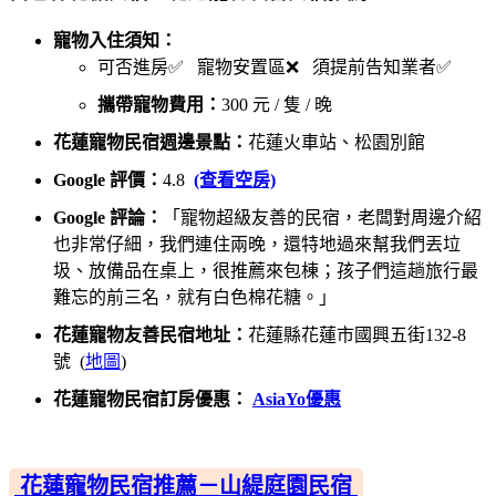
寵物入住須知：
可否進房✅ 寵物安置區❌ 須提前告知業者✅
攜帶寵物費用：
300 元 / 隻 / 晚
花蓮寵物民宿週邊景點：
花蓮火車站、松園別館
Google 評價：
4.8
(查看空房)
Google 評論：
「寵物超級友善的民宿，老闆對周邊介紹
也非常仔細，我們連住兩晚，還特地過來幫我們丟垃
圾、放備品在桌上，很推薦來包棟；孩子們這趟旅行最
難忘的前三名，就有白色棉花糖。」
花蓮寵物友善民宿地址：
花蓮縣花蓮市國興五街132-8
號 (
地圖
)
花蓮寵物民宿訂房優惠：
AsiaYo優惠
花蓮寵物民宿推薦－山緹庭園民宿