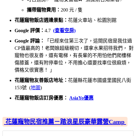
攜帶寵物費用：
200 元 / 隻
花蓮寵物飯店週邊景點：
花蓮火車站、松園別館
Google 評價：
4.7
(查看空房)
Google 評論：
「已經來住第三次了，這間民宿是我住過
CP值最高的！老闆娘超級親切，還拿水果招待我們， 對
寵物也很友善，還有電梯，有長輩的不用怕他們爬樓梯
傷膝蓋，還有附停車位，不用擔心還要找車位很麻煩，
價格又很實惠！ 」
花蓮寵物友善飯店地址：
花蓮縣花蓮市國盛里國民八街
153號 (
地圖
)
花蓮寵物飯店訂房優惠：
AsiaYo優惠
花蓮寵物民宿推薦－踏浪星辰豪華露營Camp