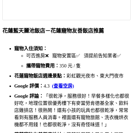
花蓮藍天麗池飯店－花蓮寵物友善飯店推薦
寵物入住須知：
可否進房❌ 寵物安置區✅ 須提前告知業者✅
攜帶寵物費用：
350 元 / 隻
花蓮寵物飯店週邊景點：
彩虹觀光夜市、東大門夜市
Google 評價：
4.3
(查看空房)
Google 評論：
「很乾淨，服務很好！早餐多樣化也都很
好吃，地理位置很優秀樓下有麥當勞肯德基全家、飲料
店雞排店！很熱鬧！還有小孩的玩具也都很乾淨，常常
看到有服務人員消毒。裡面還有寵物旅館、洗衣機烘衣
機都不用錢！也都很乾淨，沒有奇怪味道！」