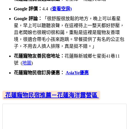
Google 評價：
4.4
(查看空房)
Google 評論：
「很舒服很放鬆的地方，晚上可以看星
星，早上可以聽聽浪聲，在這裡待上一整天都好舒壓，
且老闆娘也很親切很和藹，重點是這裡是寵物友善環
境，很適合帶毛小孩來跑跳。早餐提供了有名的公正包
子，不用去人擠人排隊，真是挺不錯。」
花蓮寵物友善民宿地址：
花蓮縣新城鄉七星街41巷11
號 (
地圖
)
花蓮寵物民宿訂房優惠：
AsiaYo優惠
花蓮寵物民宿推薦－花蓮海洋露營區