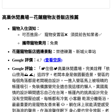
高巢休閒農場－花蓮寵物友善飯店推薦
寵物入住須知：
可否進房✅ 寵物安置區❌ 須提前告知業者✅
攜帶寵物費用：
免費
花蓮寵物飯店週邊景點：
崇德礫灘、新城火車站
Google 評價：
4.7
(查看空房)
Google 評論：
「🏕住宿🏕高巢休閒農場，完美詮釋「依
山傍海⛰️ 🌊」這四字。老闆本身是做園藝造景，營區的
每個角落都是老闆親自設計。一進入營區馬上被吸睛的
帳篷吸引，免裝備露營完全適合我這樣的懶人，異國風
情的設計瞬間遺忘自己在台灣，帳篷內的挑高設計完全
沒有空間壓迫感，每帳都有冷氣 小客廳 乾濕分離衛浴，
最最重要的是寵物友善來著 🐶，躺在床上就能清楚感受
到海浪的聲音，在海浪聲伴眠下 身心靈也完全放鬆，老