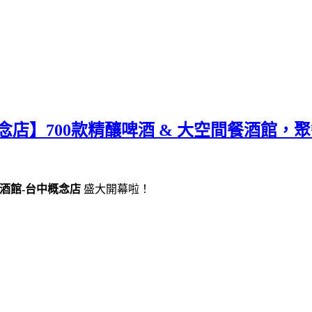
念店】700款精釀啤酒 & 大空間餐酒館，
餐酒館-台中概念店
盛大開幕啦！