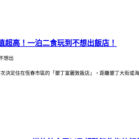
值超高！一泊二食玩到不想出飯店！
 這次決定住在恆春市區的「墾丁富麗敦飯店」，距離墾丁大街或