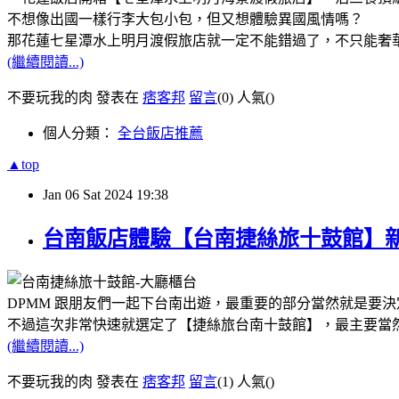
不想像出國一樣行李大包小包，但又想體驗異國風情嗎？
那花蓮七星潭水上明月渡假旅店就一定不能錯過了，不只能奢
(繼續閱讀...)
不要玩我的肉 發表在
痞客邦
留言
(0)
人氣(
)
個人分類：
全台飯店推薦
▲top
Jan
06
Sat
2024
19:38
台南飯店體驗【台南捷絲旅十鼓館】
DPMM 跟朋友們一起下台南出遊，最重要的部分當然就是要
不過這次非常快速就選定了【捷絲旅台南十鼓館】，最主要當然還
(繼續閱讀...)
不要玩我的肉 發表在
痞客邦
留言
(1)
人氣(
)