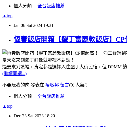
個人分類：
全台飯店推薦
▲top
Jan
06
Sat
2024
19:31
恆春飯店開箱【墾丁富麗敦飯店】CP
夏天沒來到墾丁好像就哪裡不對勁！
過去來到這裡，肯定都是選擇入住墾丁大街民宿，但 DPMM
(繼續閱讀...)
不要玩我的肉 發表在
痞客邦
留言
(0)
人氣(
)
個人分類：
全台飯店推薦
▲top
Dec
23
Sat
2023
18:20