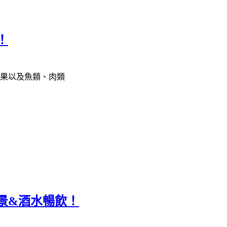
！
堅果以及魚類、肉類
景&酒水暢飲！