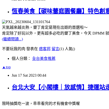
恆春美食【碳味蕾庭園餐廳】特色創意
天氣越來越炎熱，墾丁肯定是現在出遊的首選啦～
肯定除了好玩以外，更有超多必吃的墾丁美食，今天 DPMM
(繼續閱讀...)
不要玩我的肉 發表在
痞客邦
留言
(1)
人氣(
)
個人分類：
全台美食推薦
▲top
Jun
17
Sat
2023
00:44
台北大安【小閣樓｜放感情】捷運站
限時抽獎吃一波，乖乖看完的才有機會中獎喔