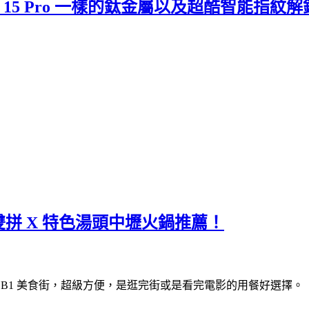
ne 15 Pro 一樣的鈦金屬以及超酷智能指紋
拼 X 特色湯頭中壢火鍋推薦！
 B1 美食街，超級方便，是逛完街或是看完電影的用餐好選擇。