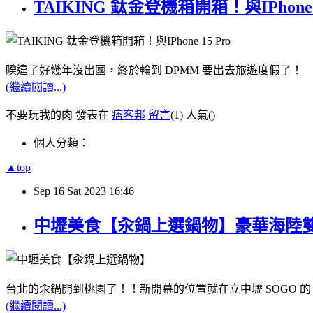
TAIKING 鈦金登機箱開箱！與IPho
睽違了好幾年沒出國，終於輪到 DPMM 要出去旅遊度假了！
(繼續閱讀...)
不要玩我的肉 發表在
痞客邦
留言
(1)
人氣(
)
個人分類：
▲top
Sep
16
Sat
2023
16:46
中壢美食【汆鍋上選鍋物】豪華海陸雙
台北的汆鍋開到桃園了！！新開幕的位置就在立中壢 SOGO 的
(繼續閱讀...)