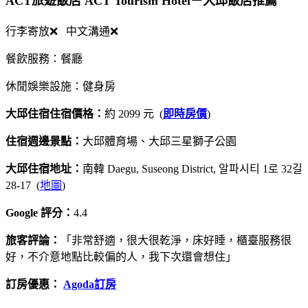
ACT旅遊飯店 ACT Tourism Hotel－大邱飯店推薦
行李寄放❌ 中文溝通❌
餐飲服務：餐廳
休閒娛樂設施：健身房
大邱住宿住宿價格：
約 2099 元 (
即時房價
)
住宿週邊景點：
大邱體育場、大邱三星獅子公園
大邱住宿地址：
南韓 Daegu, Suseong District, 알파시티 1로 32길
28-17 (
地圖
)
Google 評分：
4.4
旅客評論：
「非常舒適，很大很乾淨，床好睡，櫃臺服務很
好，不介意地點比較偏的人，我下次還會想住」
訂房優惠：
Agoda訂房